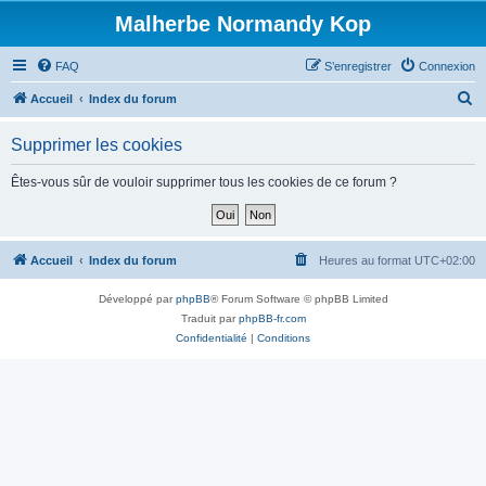
Malherbe Normandy Kop
FAQ
S’enregistrer
Connexion
R
Accueil
Index du forum
e
Supprimer les cookies
c
h
Êtes-vous sûr de vouloir supprimer tous les cookies de ce forum ?
e
r
c
Accueil
Index du forum
Heures au format
UTC+02:00
h
Développé par
phpBB
® Forum Software © phpBB Limited
e
Traduit par
phpBB-fr.com
r
Confidentialité
|
Conditions