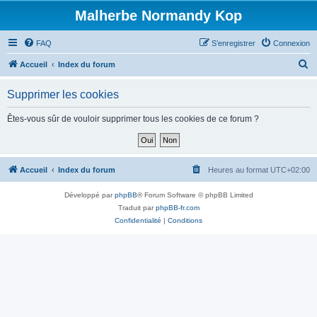
Malherbe Normandy Kop
FAQ
S’enregistrer
Connexion
R
Accueil
Index du forum
e
Supprimer les cookies
c
h
Êtes-vous sûr de vouloir supprimer tous les cookies de ce forum ?
e
r
c
Accueil
Index du forum
Heures au format
UTC+02:00
h
Développé par
phpBB
® Forum Software © phpBB Limited
e
Traduit par
phpBB-fr.com
r
Confidentialité
|
Conditions