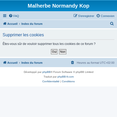
Malherbe Normandy Kop
FAQ
S’enregistrer
Connexion
R
Accueil
Index du forum
e
Supprimer les cookies
c
h
Êtes-vous sûr de vouloir supprimer tous les cookies de ce forum ?
e
r
c
Accueil
Index du forum
Heures au format
UTC+02:00
h
Développé par
phpBB
® Forum Software © phpBB Limited
e
Traduit par
phpBB-fr.com
r
Confidentialité
|
Conditions