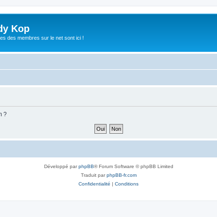
dy Kop
es des membres sur le net sont ici !
m ?
Développé par
phpBB
® Forum Software © phpBB Limited
Traduit par
phpBB-fr.com
Confidentialité
|
Conditions