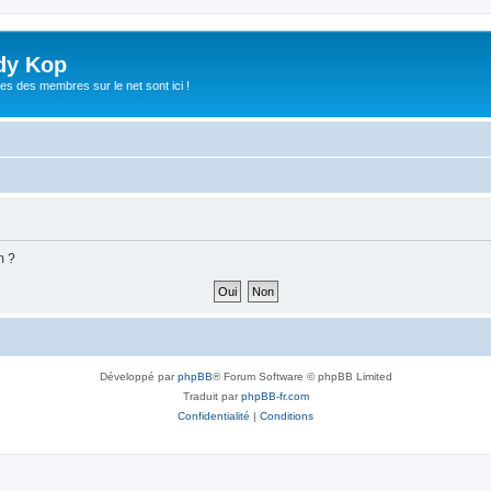
dy Kop
es des membres sur le net sont ici !
m ?
Développé par
phpBB
® Forum Software © phpBB Limited
Traduit par
phpBB-fr.com
Confidentialité
|
Conditions