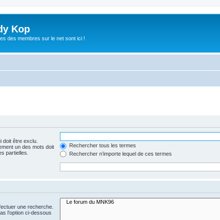
dy Kop
es des membres sur le net sont ici !
 doit être exclu.
Rechercher tous les termes
ement un des mots doit
s partielles.
Rechercher n’importe lequel de ces termes
fectuer une recherche.
s l’option ci-dessous