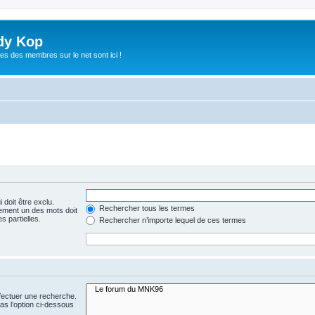
dy Kop
es des membres sur le net sont ici !
 doit être exclu.
Rechercher tous les termes
ement un des mots doit
s partielles.
Rechercher n’importe lequel de ces termes
fectuer une recherche.
s l’option ci-dessous