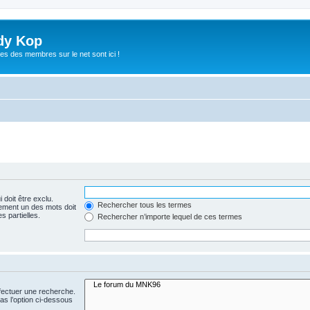
dy Kop
es des membres sur le net sont ici !
 doit être exclu.
Rechercher tous les termes
ement un des mots doit
s partielles.
Rechercher n’importe lequel de ces termes
fectuer une recherche.
s l’option ci-dessous