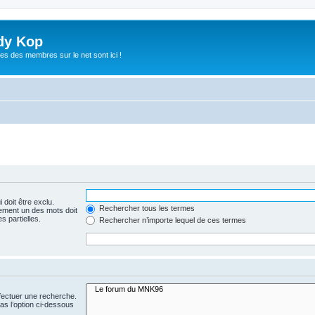
dy Kop
es des membres sur le net sont ici !
 doit être exclu.
Rechercher tous les termes
ement un des mots doit
s partielles.
Rechercher n’importe lequel de ces termes
fectuer une recherche.
s l’option ci-dessous