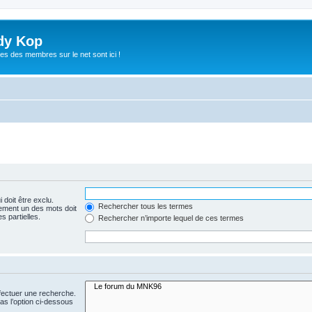
dy Kop
es des membres sur le net sont ici !
 doit être exclu.
Rechercher tous les termes
ement un des mots doit
s partielles.
Rechercher n’importe lequel de ces termes
fectuer une recherche.
s l’option ci-dessous