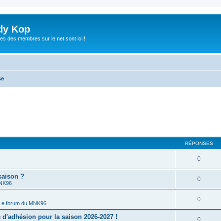
dy Kop
es des membres sur le net sont ici !
se
RÉPONSES
0
saison ?
0
MNK96
0
Le forum du MNK96
'adhésion pour la saison 2026-2027 !
0