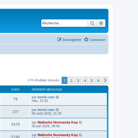
Rechercher
Recherche avancé
S’enregistrer
Connexion
1
2
3
4
5
6
Suivante
174 résultats trouvés
VUES
DERNIER MESSAGE
par
benoit caen
79
Hier, 23:29
par
benoit caen
107
06 août 2026, 21:29
par
Malherbe Normandy Kop
3478
30 juin 2026, 08:00
par
Malherbe Normandy Kop
5198