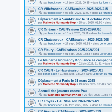
par
benoit caen
»
17 janv. 2026, 09:35
» dans
Le forum
CR Villefranche - CAEN/saison 2025-2026/J15
par
benoit caen
»
06 déc. 2025, 13:00
» dans
Le forum 
Déplacement à Saint-Brieuc le 31 octobre 2025
par
Malherbe Normandy Kop
»
25 oct. 2025, 09:50
» dans
CR Orléans - CAEN/saison 2025-2026/J10
par
benoit caen
»
18 oct. 2025, 09:11
» dans
Le forum 
CR Chateauroux - CAEN/saison 2025-2026/J08
par
benoit caen
»
27 sept. 2025, 08:53
» dans
Le forum
CR Fleury - CAEN/saison 2025-2026/J04
par
benoit caen
»
01 sept. 2025, 18:58
» dans
Le forum
Le Malherbe Normandy Kop lance sa campagne d
par
Malherbe Normandy Kop
»
02 juin 2025, 21:31
» dans
CR CAEN - Le Havre/saison 2024-2025/U19
par
benoit caen
»
11 mai 2025, 18:02
» dans
Le forum du M
Déplacement à Paris le 31 mars 2025
par
Malherbe Normandy Kop
»
19 mars 2025, 13:28
» dan
Accueil des joueurs contre Pau
par
Malherbe Normandy Kop
»
20 févr. 2025, 19:55
» 
CR Troyes - CAEN/saison 2024-2025/J21
par
benoit caen
»
02 févr. 2025, 18:55
» dans
Le forum 
CR Ajaccio - CAEN/saison 2024-2025/J19