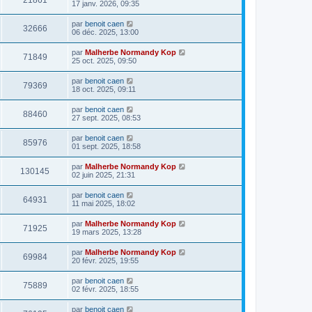
21861
17 janv. 2026, 09:35
par
benoit caen
32666
06 déc. 2025, 13:00
par
Malherbe Normandy Kop
71849
25 oct. 2025, 09:50
par
benoit caen
79369
18 oct. 2025, 09:11
par
benoit caen
88460
27 sept. 2025, 08:53
par
benoit caen
85976
01 sept. 2025, 18:58
par
Malherbe Normandy Kop
130145
02 juin 2025, 21:31
par
benoit caen
64931
11 mai 2025, 18:02
par
Malherbe Normandy Kop
71925
19 mars 2025, 13:28
par
Malherbe Normandy Kop
69984
20 févr. 2025, 19:55
par
benoit caen
75889
02 févr. 2025, 18:55
par
benoit caen