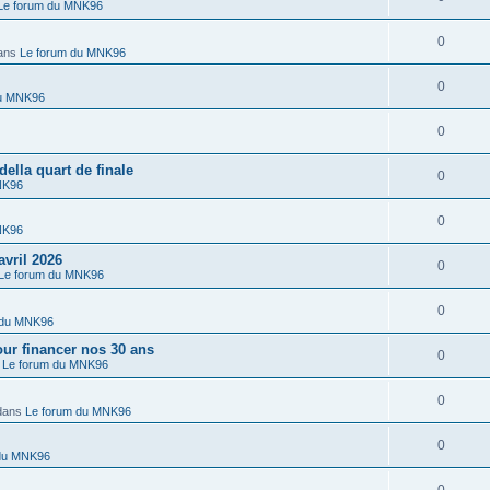
Le forum du MNK96
0
ans
Le forum du MNK96
0
du MNK96
0
lla quart de finale
0
NK96
0
NK96
vril 2026
0
Le forum du MNK96
0
 du MNK96
r financer nos 30 ans
0
s
Le forum du MNK96
0
dans
Le forum du MNK96
0
 du MNK96