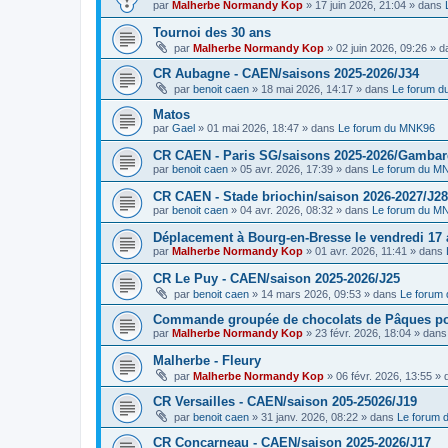
par
Malherbe Normandy Kop
»
17 juin 2026, 21:04
» dans
Tournoi des 30 ans
par
Malherbe Normandy Kop
»
02 juin 2026, 09:26
» d
CR Aubagne - CAEN/saisons 2025-2026/J34
par
benoit caen
»
18 mai 2026, 14:17
» dans
Le forum 
Matos
par
Gael
»
01 mai 2026, 18:47
» dans
Le forum du MNK96
CR CAEN - Paris SG/saisons 2025-2026/Gambarde
par
benoit caen
»
05 avr. 2026, 17:39
» dans
Le forum du M
CR CAEN - Stade briochin/saison 2026-2027/J28
par
benoit caen
»
04 avr. 2026, 08:32
» dans
Le forum du M
Déplacement à Bourg-en-Bresse le vendredi 17 a
par
Malherbe Normandy Kop
»
01 avr. 2026, 11:41
» dans
CR Le Puy - CAEN/saison 2025-2026/J25
par
benoit caen
»
14 mars 2026, 09:53
» dans
Le forum
Commande groupée de chocolats de Pâques pou
par
Malherbe Normandy Kop
»
23 févr. 2026, 18:04
» dan
Malherbe - Fleury
par
Malherbe Normandy Kop
»
06 févr. 2026, 13:55
» 
CR Versailles - CAEN/saison 205-25026/J19
par
benoit caen
»
31 janv. 2026, 08:22
» dans
Le forum
CR Concarneau - CAEN/saison 2025-2026/J17