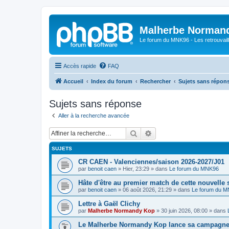
Malherbe Norman
Le forum du MNK96 - Les retrouvaill
Accès rapide
FAQ
Accueil
Index du forum
Rechercher
Sujets sans répon
Sujets sans réponse
Aller à la recherche avancée
Rechercher
Recherche avancée
SUJETS
CR CAEN - Valenciennes/saison 2026-2027/J01
par
benoit caen
»
Hier, 23:29
» dans
Le forum du MNK96
Hâte d'être au premier match de cette nouvelle 
par
benoit caen
»
06 août 2026, 21:29
» dans
Le forum du 
Lettre à Gaël Clichy
par
Malherbe Normandy Kop
»
30 juin 2026, 08:00
» dans
Le Malherbe Normandy Kop lance sa campagne d