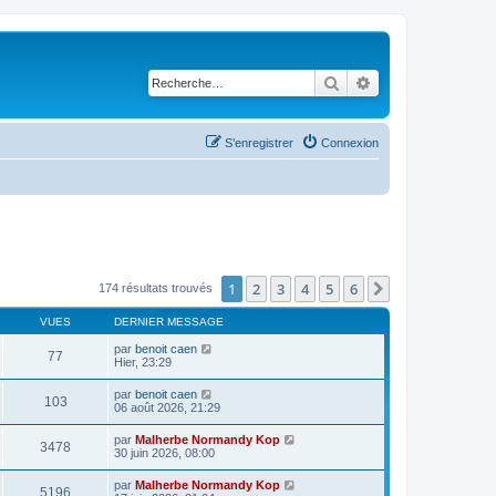
Rechercher
Recherche avancé
S’enregistrer
Connexion
1
2
3
4
5
6
Suivante
174 résultats trouvés
VUES
DERNIER MESSAGE
par
benoit caen
77
Hier, 23:29
par
benoit caen
103
06 août 2026, 21:29
par
Malherbe Normandy Kop
3478
30 juin 2026, 08:00
par
Malherbe Normandy Kop
5196