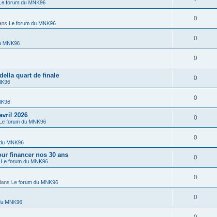
Le forum du MNK96
0
ans
Le forum du MNK96
0
du MNK96
0
lla quart de finale
0
NK96
0
NK96
vril 2026
0
Le forum du MNK96
0
 du MNK96
r financer nos 30 ans
0
s
Le forum du MNK96
0
dans
Le forum du MNK96
0
 du MNK96