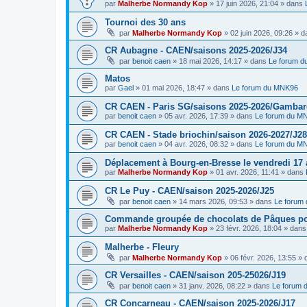
par
Malherbe Normandy Kop
»
17 juin 2026, 21:04
» dans
Tournoi des 30 ans
par
Malherbe Normandy Kop
»
02 juin 2026, 09:26
» d
CR Aubagne - CAEN/saisons 2025-2026/J34
par
benoit caen
»
18 mai 2026, 14:17
» dans
Le forum 
Matos
par
Gael
»
01 mai 2026, 18:47
» dans
Le forum du MNK96
CR CAEN - Paris SG/saisons 2025-2026/Gambarde
par
benoit caen
»
05 avr. 2026, 17:39
» dans
Le forum du M
CR CAEN - Stade briochin/saison 2026-2027/J28
par
benoit caen
»
04 avr. 2026, 08:32
» dans
Le forum du M
Déplacement à Bourg-en-Bresse le vendredi 17 a
par
Malherbe Normandy Kop
»
01 avr. 2026, 11:41
» dans
CR Le Puy - CAEN/saison 2025-2026/J25
par
benoit caen
»
14 mars 2026, 09:53
» dans
Le forum
Commande groupée de chocolats de Pâques pou
par
Malherbe Normandy Kop
»
23 févr. 2026, 18:04
» dan
Malherbe - Fleury
par
Malherbe Normandy Kop
»
06 févr. 2026, 13:55
» 
CR Versailles - CAEN/saison 205-25026/J19
par
benoit caen
»
31 janv. 2026, 08:22
» dans
Le forum
CR Concarneau - CAEN/saison 2025-2026/J17