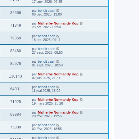
21861
17 janv. 2026, 09:35
par
benoit caen
32666
06 déc. 2025, 13:00
par
Malherbe Normandy Kop
71849
25 oct. 2025, 09:50
par
benoit caen
79369
18 oct. 2025, 09:11
par
benoit caen
88460
27 sept. 2025, 08:53
par
benoit caen
85976
01 sept. 2025, 18:58
par
Malherbe Normandy Kop
130143
02 juin 2025, 21:31
par
benoit caen
64931
11 mai 2025, 18:02
par
Malherbe Normandy Kop
71925
19 mars 2025, 13:28
par
Malherbe Normandy Kop
69984
20 févr. 2025, 19:55
par
benoit caen
75889
02 févr. 2025, 18:55
par
benoit caen