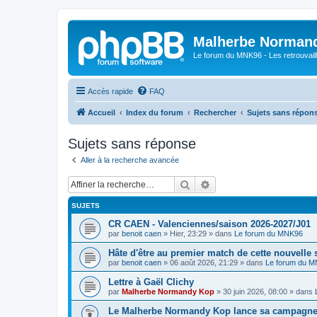
Malherbe Norman
Le forum du MNK96 - Les retrouvaill
Accès rapide
FAQ
Accueil
Index du forum
Rechercher
Sujets sans répon
Sujets sans réponse
Aller à la recherche avancée
Rechercher
Recherche avancée
SUJETS
CR CAEN - Valenciennes/saison 2026-2027/J01
par
benoit caen
»
Hier, 23:29
» dans
Le forum du MNK96
Hâte d'être au premier match de cette nouvelle 
par
benoit caen
»
06 août 2026, 21:29
» dans
Le forum du 
Lettre à Gaël Clichy
par
Malherbe Normandy Kop
»
30 juin 2026, 08:00
» dans
Le Malherbe Normandy Kop lance sa campagne d