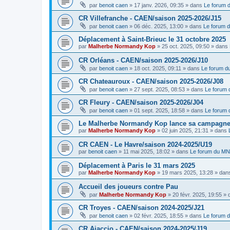
par
benoit caen
»
17 janv. 2026, 09:35
» dans
Le forum
CR Villefranche - CAEN/saison 2025-2026/J15
par
benoit caen
»
06 déc. 2025, 13:00
» dans
Le forum 
Déplacement à Saint-Brieuc le 31 octobre 2025
par
Malherbe Normandy Kop
»
25 oct. 2025, 09:50
» dans
CR Orléans - CAEN/saison 2025-2026/J10
par
benoit caen
»
18 oct. 2025, 09:11
» dans
Le forum 
CR Chateauroux - CAEN/saison 2025-2026/J08
par
benoit caen
»
27 sept. 2025, 08:53
» dans
Le forum
CR Fleury - CAEN/saison 2025-2026/J04
par
benoit caen
»
01 sept. 2025, 18:58
» dans
Le forum
Le Malherbe Normandy Kop lance sa campagne d
par
Malherbe Normandy Kop
»
02 juin 2025, 21:31
» dans
CR CAEN - Le Havre/saison 2024-2025/U19
par
benoit caen
»
11 mai 2025, 18:02
» dans
Le forum du M
Déplacement à Paris le 31 mars 2025
par
Malherbe Normandy Kop
»
19 mars 2025, 13:28
» dan
Accueil des joueurs contre Pau
par
Malherbe Normandy Kop
»
20 févr. 2025, 19:55
» 
CR Troyes - CAEN/saison 2024-2025/J21
par
benoit caen
»
02 févr. 2025, 18:55
» dans
Le forum 
CR Ajaccio - CAEN/saison 2024-2025/J19