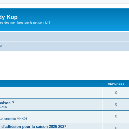
dy Kop
es des membres sur le net sont ici !
se
RÉPONSES
0
saison ?
0
MNK96
0
Le forum du MNK96
'adhésion pour la saison 2026-2027 !
0