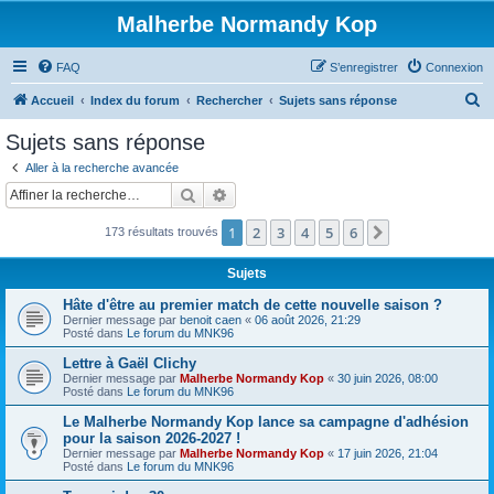
Malherbe Normandy Kop
FAQ
S’enregistrer
Connexion
R
Accueil
Index du forum
Rechercher
Sujets sans réponse
e
Sujets sans réponse
c
Aller à la recherche avancée
h
Rechercher
Recherche avancée
e
1
2
3
4
5
6
Suivante
173 résultats trouvés
r
c
Sujets
h
Hâte d'être au premier match de cette nouvelle saison ?
e
Dernier message par
benoit caen
«
06 août 2026, 21:29
Posté dans
Le forum du MNK96
r
Lettre à Gaël Clichy
Dernier message par
Malherbe Normandy Kop
«
30 juin 2026, 08:00
Posté dans
Le forum du MNK96
Le Malherbe Normandy Kop lance sa campagne d'adhésion
pour la saison 2026-2027 !
Dernier message par
Malherbe Normandy Kop
«
17 juin 2026, 21:04
Posté dans
Le forum du MNK96