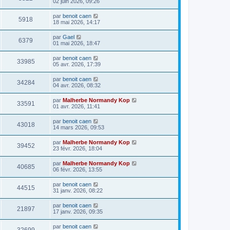
02 juin 2026, 09:26
par
benoit caen
5918
18 mai 2026, 14:17
par
Gael
6379
01 mai 2026, 18:47
par
benoit caen
33985
05 avr. 2026, 17:39
par
benoit caen
34284
04 avr. 2026, 08:32
par
Malherbe Normandy Kop
33591
01 avr. 2026, 11:41
par
benoit caen
43018
14 mars 2026, 09:53
par
Malherbe Normandy Kop
39452
23 févr. 2026, 18:04
par
Malherbe Normandy Kop
40685
06 févr. 2026, 13:55
par
benoit caen
44515
31 janv. 2026, 08:22
par
benoit caen
21897
17 janv. 2026, 09:35
par
benoit caen