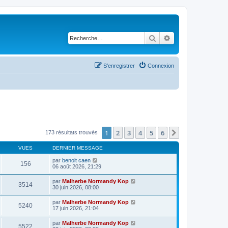
Rechercher
Recherche avancé
S’enregistrer
Connexion
1
2
3
4
5
6
Suivante
173 résultats trouvés
VUES
DERNIER MESSAGE
par
benoit caen
156
06 août 2026, 21:29
par
Malherbe Normandy Kop
3514
30 juin 2026, 08:00
par
Malherbe Normandy Kop
5240
17 juin 2026, 21:04
par
Malherbe Normandy Kop
5522