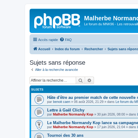
Malherbe Norman
Le forum du MNK96 - Les retrouvaill
Accès rapide
FAQ
Accueil
Index du forum
Rechercher
Sujets sans répon
Sujets sans réponse
Aller à la recherche avancée
Rechercher
Recherche avancée
SUJETS
Hâte d'être au premier match de cette nouvelle 
par
benoit caen
»
06 août 2026, 21:29
» dans
Le forum du 
Lettre à Gaël Clichy
par
Malherbe Normandy Kop
»
30 juin 2026, 08:00
» dans
Le Malherbe Normandy Kop lance sa campagne d
par
Malherbe Normandy Kop
»
17 juin 2026, 21:04
» dans
Tournoi des 30 ans