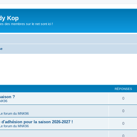
dy Kop
es des membres sur le net sont ici !
se
RÉPONSES
saison ?
0
MNK96
0
Le forum du MNK96
'adhésion pour la saison 2026-2027 !
0
Le forum du MNK96
0