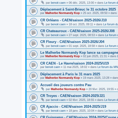
par
benoit caen
»
06 déc. 2025, 13:00
» dans
Le forum 
Déplacement à Saint-Brieuc le 31 octobre 2025
par
Malherbe Normandy Kop
»
25 oct. 2025, 09:50
» dans
CR Orléans - CAEN/saison 2025-2026/J10
par
benoit caen
»
18 oct. 2025, 09:11
» dans
Le forum 
CR Chateauroux - CAEN/saison 2025-2026/J08
par
benoit caen
»
27 sept. 2025, 08:53
» dans
Le forum
CR Fleury - CAEN/saison 2025-2026/J04
par
benoit caen
»
01 sept. 2025, 18:58
» dans
Le forum
Le Malherbe Normandy Kop lance sa campagne d
par
Malherbe Normandy Kop
»
02 juin 2025, 21:31
» dans
CR CAEN - Le Havre/saison 2024-2025/U19
par
benoit caen
»
11 mai 2025, 18:02
» dans
Le forum du M
Déplacement à Paris le 31 mars 2025
par
Malherbe Normandy Kop
»
19 mars 2025, 13:28
» dan
Accueil des joueurs contre Pau
par
Malherbe Normandy Kop
»
20 févr. 2025, 19:55
» 
CR Troyes - CAEN/saison 2024-2025/J21
par
benoit caen
»
02 févr. 2025, 18:55
» dans
Le forum 
CR Ajaccio - CAEN/saison 2024-2025/J19
par
benoit caen
»
18 janv. 2025, 10:04
» dans
Le forum
CR Guingamp - CAEN/saison 2024-2025/Coupe 