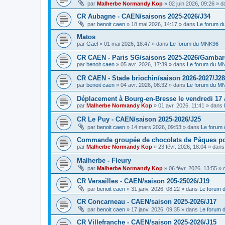
par
Malherbe Normandy Kop
»
02 juin 2026, 09:26
» d
CR Aubagne - CAEN/saisons 2025-2026/J34
par
benoit caen
»
18 mai 2026, 14:17
» dans
Le forum 
Matos
par
Gael
»
01 mai 2026, 18:47
» dans
Le forum du MNK96
CR CAEN - Paris SG/saisons 2025-2026/Gambarde
par
benoit caen
»
05 avr. 2026, 17:39
» dans
Le forum du M
CR CAEN - Stade briochin/saison 2026-2027/J28
par
benoit caen
»
04 avr. 2026, 08:32
» dans
Le forum du M
Déplacement à Bourg-en-Bresse le vendredi 17 a
par
Malherbe Normandy Kop
»
01 avr. 2026, 11:41
» dans
CR Le Puy - CAEN/saison 2025-2026/J25
par
benoit caen
»
14 mars 2026, 09:53
» dans
Le forum
Commande groupée de chocolats de Pâques pou
par
Malherbe Normandy Kop
»
23 févr. 2026, 18:04
» dan
Malherbe - Fleury
par
Malherbe Normandy Kop
»
06 févr. 2026, 13:55
» 
CR Versailles - CAEN/saison 205-25026/J19
par
benoit caen
»
31 janv. 2026, 08:22
» dans
Le forum
CR Concarneau - CAEN/saison 2025-2026/J17
par
benoit caen
»
17 janv. 2026, 09:35
» dans
Le forum
CR Villefranche - CAEN/saison 2025-2026/J15