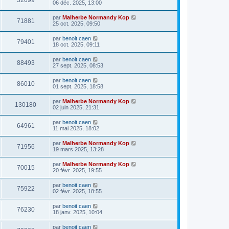
32699
06 déc. 2025, 13:00
par
Malherbe Normandy Kop
71881
25 oct. 2025, 09:50
par
benoit caen
79401
18 oct. 2025, 09:11
par
benoit caen
88493
27 sept. 2025, 08:53
par
benoit caen
86010
01 sept. 2025, 18:58
par
Malherbe Normandy Kop
130180
02 juin 2025, 21:31
par
benoit caen
64961
11 mai 2025, 18:02
par
Malherbe Normandy Kop
71956
19 mars 2025, 13:28
par
Malherbe Normandy Kop
70015
20 févr. 2025, 19:55
par
benoit caen
75922
02 févr. 2025, 18:55
par
benoit caen
76230
18 janv. 2025, 10:04
par
benoit caen