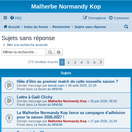
Malherbe Normandy Kop
FAQ
S’enregistrer
Connexion
R
Accueil
Index du forum
Rechercher
Sujets sans réponse
e
Sujets sans réponse
c
Aller à la recherche avancée
h
Rechercher
Recherche avancée
e
1
2
3
4
5
6
Suivante
173 résultats trouvés
r
c
Sujets
h
Hâte d'être au premier match de cette nouvelle saison ?
e
Dernier message par
benoit caen
«
06 août 2026, 21:29
Posté dans
Le forum du MNK96
r
Lettre à Gaël Clichy
Dernier message par
Malherbe Normandy Kop
«
30 juin 2026, 08:00
Posté dans
Le forum du MNK96
Le Malherbe Normandy Kop lance sa campagne d'adhésion
pour la saison 2026-2027 !
Dernier message par
Malherbe Normandy Kop
«
17 juin 2026, 21:04
Posté dans
Le forum du MNK96