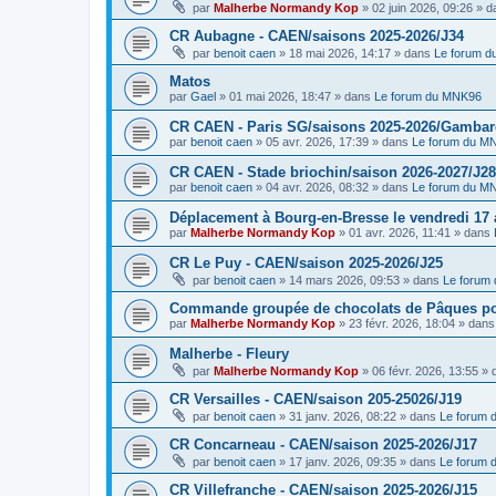
par
Malherbe Normandy Kop
»
02 juin 2026, 09:26
» d
CR Aubagne - CAEN/saisons 2025-2026/J34
par
benoit caen
»
18 mai 2026, 14:17
» dans
Le forum 
Matos
par
Gael
»
01 mai 2026, 18:47
» dans
Le forum du MNK96
CR CAEN - Paris SG/saisons 2025-2026/Gambarde
par
benoit caen
»
05 avr. 2026, 17:39
» dans
Le forum du M
CR CAEN - Stade briochin/saison 2026-2027/J28
par
benoit caen
»
04 avr. 2026, 08:32
» dans
Le forum du M
Déplacement à Bourg-en-Bresse le vendredi 17 a
par
Malherbe Normandy Kop
»
01 avr. 2026, 11:41
» dans
CR Le Puy - CAEN/saison 2025-2026/J25
par
benoit caen
»
14 mars 2026, 09:53
» dans
Le forum
Commande groupée de chocolats de Pâques pou
par
Malherbe Normandy Kop
»
23 févr. 2026, 18:04
» dan
Malherbe - Fleury
par
Malherbe Normandy Kop
»
06 févr. 2026, 13:55
» 
CR Versailles - CAEN/saison 205-25026/J19
par
benoit caen
»
31 janv. 2026, 08:22
» dans
Le forum
CR Concarneau - CAEN/saison 2025-2026/J17
par
benoit caen
»
17 janv. 2026, 09:35
» dans
Le forum
CR Villefranche - CAEN/saison 2025-2026/J15