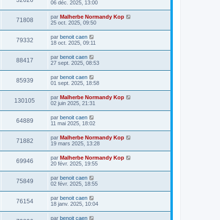
32626
06 déc. 2025, 13:00
par
Malherbe Normandy Kop
71808
25 oct. 2025, 09:50
par
benoit caen
79332
18 oct. 2025, 09:11
par
benoit caen
88417
27 sept. 2025, 08:53
par
benoit caen
85939
01 sept. 2025, 18:58
par
Malherbe Normandy Kop
130105
02 juin 2025, 21:31
par
benoit caen
64889
11 mai 2025, 18:02
par
Malherbe Normandy Kop
71882
19 mars 2025, 13:28
par
Malherbe Normandy Kop
69946
20 févr. 2025, 19:55
par
benoit caen
75849
02 févr. 2025, 18:55
par
benoit caen
76154
18 janv. 2025, 10:04
par
benoit caen