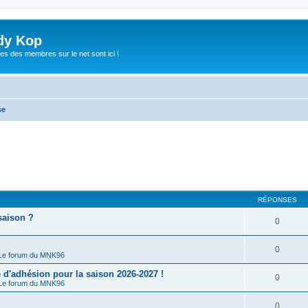
dy Kop
es des membres sur le net sont ici !
se
RÉPONSES
saison ?
0
0
Le forum du MNK96
'adhésion pour la saison 2026-2027 !
0
Le forum du MNK96
0