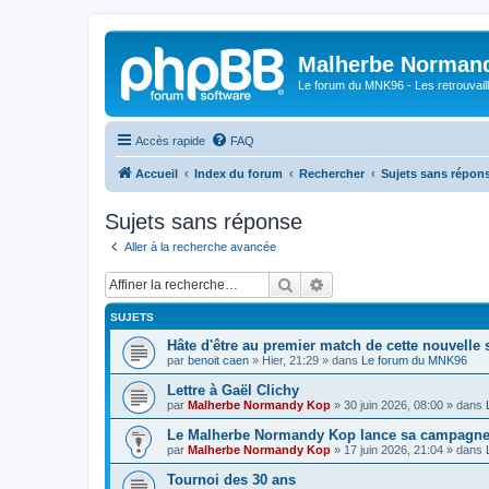
Malherbe Norman
Le forum du MNK96 - Les retrouvaill
Accès rapide
FAQ
Accueil
Index du forum
Rechercher
Sujets sans répon
Sujets sans réponse
Aller à la recherche avancée
Rechercher
Recherche avancée
SUJETS
Hâte d'être au premier match de cette nouvelle 
par
benoit caen
»
Hier, 21:29
» dans
Le forum du MNK96
Lettre à Gaël Clichy
par
Malherbe Normandy Kop
»
30 juin 2026, 08:00
» dans
Le Malherbe Normandy Kop lance sa campagne d
par
Malherbe Normandy Kop
»
17 juin 2026, 21:04
» dans
Tournoi des 30 ans