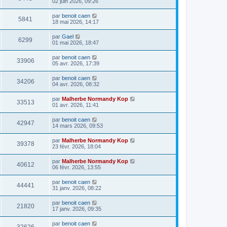
02 juin 2026, 09:26
par
benoit caen
5841
18 mai 2026, 14:17
par
Gael
6299
01 mai 2026, 18:47
par
benoit caen
33906
05 avr. 2026, 17:39
par
benoit caen
34206
04 avr. 2026, 08:32
par
Malherbe Normandy Kop
33513
01 avr. 2026, 11:41
par
benoit caen
42947
14 mars 2026, 09:53
par
Malherbe Normandy Kop
39378
23 févr. 2026, 18:04
par
Malherbe Normandy Kop
40612
06 févr. 2026, 13:55
par
benoit caen
44441
31 janv. 2026, 08:22
par
benoit caen
21820
17 janv. 2026, 09:35
par
benoit caen