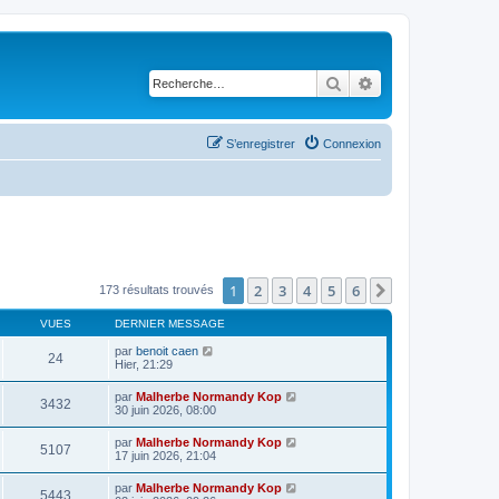
Rechercher
Recherche avancé
S’enregistrer
Connexion
1
2
3
4
5
6
Suivante
173 résultats trouvés
VUES
DERNIER MESSAGE
par
benoit caen
24
Hier, 21:29
par
Malherbe Normandy Kop
3432
30 juin 2026, 08:00
par
Malherbe Normandy Kop
5107
17 juin 2026, 21:04
par
Malherbe Normandy Kop
5443