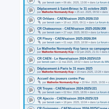
par
benoit caen
»
06 déc. 2025, 13:00
» dans
Le forum 
Déplacement à Saint-Brieuc le 31 octobre 2025
par
Malherbe Normandy Kop
»
25 oct. 2025, 09:50
» dans
CR Orléans - CAEN/saison 2025-2026/J10
par
benoit caen
»
18 oct. 2025, 09:11
» dans
Le forum 
CR Chateauroux - CAEN/saison 2025-2026/J08
par
benoit caen
»
27 sept. 2025, 08:53
» dans
Le forum
CR Fleury - CAEN/saison 2025-2026/J04
par
benoit caen
»
01 sept. 2025, 18:58
» dans
Le forum
Le Malherbe Normandy Kop lance sa campagne d
par
Malherbe Normandy Kop
»
02 juin 2025, 21:31
» dans
CR CAEN - Le Havre/saison 2024-2025/U19
par
benoit caen
»
11 mai 2025, 18:02
» dans
Le forum du M
Déplacement à Paris le 31 mars 2025
par
Malherbe Normandy Kop
»
19 mars 2025, 13:28
» dan
Accueil des joueurs contre Pau
par
Malherbe Normandy Kop
»
20 févr. 2025, 19:55
» 
CR Troyes - CAEN/saison 2024-2025/J21
par
benoit caen
»
02 févr. 2025, 18:55
» dans
Le forum 
CR Ajaccio - CAEN/saison 2024-2025/J19
par
benoit caen
»
18 janv. 2025, 10:04
» dans
Le forum
CR Guingamp - CAEN/saison 2024-2025/Coupe 