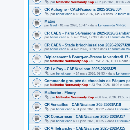
par
Malherbe Normandy Kop
»
02 juin 2026, 09:26
» d
CR Aubagne - CAEN/saisons 2025-2026/J34
par
benoit caen
»
18 mai 2026, 14:17
» dans
Le forum 
Matos
par
Gael
»
01 mai 2026, 18:47
» dans
Le forum du MNK96
CR CAEN - Paris SG/saisons 2025-2026/Gambarde
par
benoit caen
»
05 avr. 2026, 17:39
» dans
Le forum du M
CR CAEN - Stade briochin/saison 2026-2027/J28
par
benoit caen
»
04 avr. 2026, 08:32
» dans
Le forum du M
Déplacement à Bourg-en-Bresse le vendredi 17 a
par
Malherbe Normandy Kop
»
01 avr. 2026, 11:41
» dans
CR Le Puy - CAEN/saison 2025-2026/J25
par
benoit caen
»
14 mars 2026, 09:53
» dans
Le forum
Commande groupée de chocolats de Pâques pou
par
Malherbe Normandy Kop
»
23 févr. 2026, 18:04
» dan
Malherbe - Fleury
par
Malherbe Normandy Kop
»
06 févr. 2026, 13:55
» 
CR Versailles - CAEN/saison 205-25026/J19
par
benoit caen
»
31 janv. 2026, 08:22
» dans
Le forum
CR Concarneau - CAEN/saison 2025-2026/J17
par
benoit caen
»
17 janv. 2026, 09:35
» dans
Le forum
CR Villefranche - CAEN/saison 2025-2026/J15