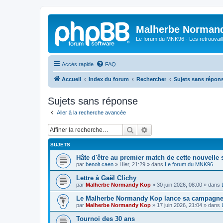
Malherbe Norman
Le forum du MNK96 - Les retrouvaill
Accès rapide
FAQ
Accueil
Index du forum
Rechercher
Sujets sans répon
Sujets sans réponse
Aller à la recherche avancée
Rechercher
Recherche avancée
SUJETS
Hâte d'être au premier match de cette nouvelle 
par
benoit caen
»
Hier, 21:29
» dans
Le forum du MNK96
Lettre à Gaël Clichy
par
Malherbe Normandy Kop
»
30 juin 2026, 08:00
» dans
Le Malherbe Normandy Kop lance sa campagne d
par
Malherbe Normandy Kop
»
17 juin 2026, 21:04
» dans
Tournoi des 30 ans