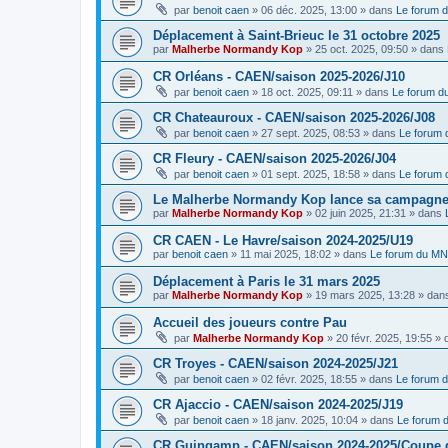
par
benoit caen
»
06 déc. 2025, 13:00
» dans
Le forum 
Déplacement à Saint-Brieuc le 31 octobre 2025
par
Malherbe Normandy Kop
»
25 oct. 2025, 09:50
» dans
CR Orléans - CAEN/saison 2025-2026/J10
par
benoit caen
»
18 oct. 2025, 09:11
» dans
Le forum 
CR Chateauroux - CAEN/saison 2025-2026/J08
par
benoit caen
»
27 sept. 2025, 08:53
» dans
Le forum
CR Fleury - CAEN/saison 2025-2026/J04
par
benoit caen
»
01 sept. 2025, 18:58
» dans
Le forum
Le Malherbe Normandy Kop lance sa campagne d
par
Malherbe Normandy Kop
»
02 juin 2025, 21:31
» dans
CR CAEN - Le Havre/saison 2024-2025/U19
par
benoit caen
»
11 mai 2025, 18:02
» dans
Le forum du M
Déplacement à Paris le 31 mars 2025
par
Malherbe Normandy Kop
»
19 mars 2025, 13:28
» dan
Accueil des joueurs contre Pau
par
Malherbe Normandy Kop
»
20 févr. 2025, 19:55
» 
CR Troyes - CAEN/saison 2024-2025/J21
par
benoit caen
»
02 févr. 2025, 18:55
» dans
Le forum 
CR Ajaccio - CAEN/saison 2024-2025/J19
par
benoit caen
»
18 janv. 2025, 10:04
» dans
Le forum
CR Guingamp - CAEN/saison 2024-2025/Coupe 