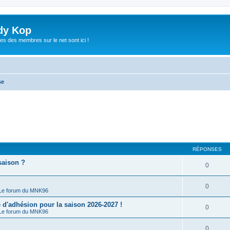
dy Kop
es des membres sur le net sont ici !
se
RÉPONSES
saison ?
0
0
Le forum du MNK96
'adhésion pour la saison 2026-2027 !
0
Le forum du MNK96
0