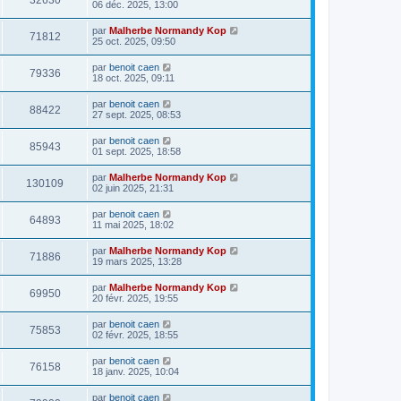
32630
06 déc. 2025, 13:00
par
Malherbe Normandy Kop
71812
25 oct. 2025, 09:50
par
benoit caen
79336
18 oct. 2025, 09:11
par
benoit caen
88422
27 sept. 2025, 08:53
par
benoit caen
85943
01 sept. 2025, 18:58
par
Malherbe Normandy Kop
130109
02 juin 2025, 21:31
par
benoit caen
64893
11 mai 2025, 18:02
par
Malherbe Normandy Kop
71886
19 mars 2025, 13:28
par
Malherbe Normandy Kop
69950
20 févr. 2025, 19:55
par
benoit caen
75853
02 févr. 2025, 18:55
par
benoit caen
76158
18 janv. 2025, 10:04
par
benoit caen