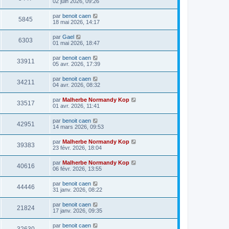
02 juin 2026, 09:26
par
benoit caen
5845
18 mai 2026, 14:17
par
Gael
6303
01 mai 2026, 18:47
par
benoit caen
33911
05 avr. 2026, 17:39
par
benoit caen
34211
04 avr. 2026, 08:32
par
Malherbe Normandy Kop
33517
01 avr. 2026, 11:41
par
benoit caen
42951
14 mars 2026, 09:53
par
Malherbe Normandy Kop
39383
23 févr. 2026, 18:04
par
Malherbe Normandy Kop
40616
06 févr. 2026, 13:55
par
benoit caen
44446
31 janv. 2026, 08:22
par
benoit caen
21824
17 janv. 2026, 09:35
par
benoit caen