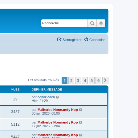
Rechercher
Recherche avancé
S’enregistrer
Connexion
1
2
3
4
5
6
Suivante
173 résultats trouvés
VUES
DERNIER MESSAGE
par
benoit caen
29
Hier, 21:29
par
Malherbe Normandy Kop
3437
30 juin 2026, 08:00
par
Malherbe Normandy Kop
5112
17 juin 2026, 21:04
par
Malherbe Normandy Kop
5447