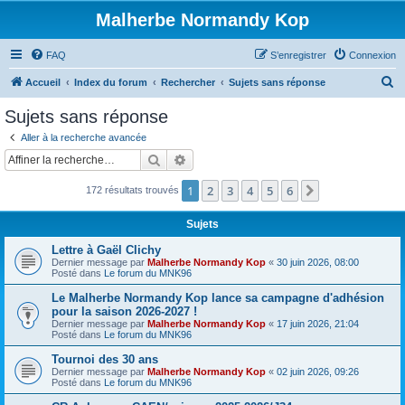
Malherbe Normandy Kop
FAQ
S’enregistrer
Connexion
R
Accueil
Index du forum
Rechercher
Sujets sans réponse
e
Sujets sans réponse
c
Aller à la recherche avancée
h
Rechercher
Recherche avancée
e
1
2
3
4
5
6
Suivante
172 résultats trouvés
r
c
Sujets
h
Lettre à Gaël Clichy
e
Dernier message par
Malherbe Normandy Kop
«
30 juin 2026, 08:00
Posté dans
Le forum du MNK96
r
Le Malherbe Normandy Kop lance sa campagne d'adhésion
pour la saison 2026-2027 !
Dernier message par
Malherbe Normandy Kop
«
17 juin 2026, 21:04
Posté dans
Le forum du MNK96
Tournoi des 30 ans
Dernier message par
Malherbe Normandy Kop
«
02 juin 2026, 09:26
Posté dans
Le forum du MNK96