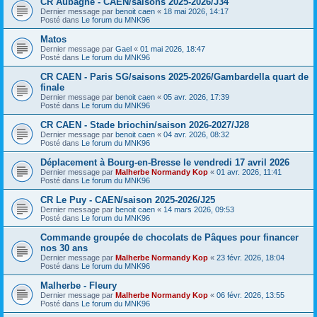
CR Aubagne - CAEN/saisons 2025-2026/J34
Dernier message par
benoit caen
«
18 mai 2026, 14:17
Posté dans
Le forum du MNK96
Matos
Dernier message par
Gael
«
01 mai 2026, 18:47
Posté dans
Le forum du MNK96
CR CAEN - Paris SG/saisons 2025-2026/Gambardella quart de
finale
Dernier message par
benoit caen
«
05 avr. 2026, 17:39
Posté dans
Le forum du MNK96
CR CAEN - Stade briochin/saison 2026-2027/J28
Dernier message par
benoit caen
«
04 avr. 2026, 08:32
Posté dans
Le forum du MNK96
Déplacement à Bourg-en-Bresse le vendredi 17 avril 2026
Dernier message par
Malherbe Normandy Kop
«
01 avr. 2026, 11:41
Posté dans
Le forum du MNK96
CR Le Puy - CAEN/saison 2025-2026/J25
Dernier message par
benoit caen
«
14 mars 2026, 09:53
Posté dans
Le forum du MNK96
Commande groupée de chocolats de Pâques pour financer
nos 30 ans
Dernier message par
Malherbe Normandy Kop
«
23 févr. 2026, 18:04
Posté dans
Le forum du MNK96
Malherbe - Fleury
Dernier message par
Malherbe Normandy Kop
«
06 févr. 2026, 13:55
Posté dans
Le forum du MNK96