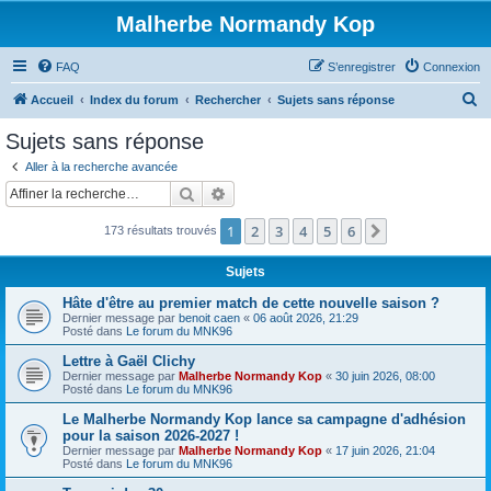
Malherbe Normandy Kop
FAQ
S’enregistrer
Connexion
R
Accueil
Index du forum
Rechercher
Sujets sans réponse
e
Sujets sans réponse
c
Aller à la recherche avancée
h
Rechercher
Recherche avancée
e
1
2
3
4
5
6
Suivante
173 résultats trouvés
r
c
Sujets
h
Hâte d'être au premier match de cette nouvelle saison ?
e
Dernier message par
benoit caen
«
06 août 2026, 21:29
Posté dans
Le forum du MNK96
r
Lettre à Gaël Clichy
Dernier message par
Malherbe Normandy Kop
«
30 juin 2026, 08:00
Posté dans
Le forum du MNK96
Le Malherbe Normandy Kop lance sa campagne d'adhésion
pour la saison 2026-2027 !
Dernier message par
Malherbe Normandy Kop
«
17 juin 2026, 21:04
Posté dans
Le forum du MNK96