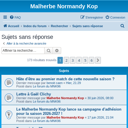
Malherbe Normandy Kop
FAQ
S’enregistrer
Connexion
R
Accueil
Index du forum
Rechercher
Sujets sans réponse
e
Sujets sans réponse
c
Aller à la recherche avancée
h
Rechercher
Recherche avancée
e
1
2
3
4
5
6
Suivante
173 résultats trouvés
r
c
Sujets
h
Hâte d'être au premier match de cette nouvelle saison ?
e
Dernier message par
benoit caen
«
Hier, 21:29
Posté dans
Le forum du MNK96
r
Lettre à Gaël Clichy
Dernier message par
Malherbe Normandy Kop
«
30 juin 2026, 08:00
Posté dans
Le forum du MNK96
Le Malherbe Normandy Kop lance sa campagne d'adhésion
pour la saison 2026-2027 !
Dernier message par
Malherbe Normandy Kop
«
17 juin 2026, 21:04
Posté dans
Le forum du MNK96