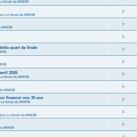
Le forum du MNK96
0
ans
Le forum du MNK96
0
du MNK96
0
lla quart de finale
0
NK96
0
NK96
vril 2026
0
Le forum du MNK96
0
 du MNK96
r financer nos 30 ans
0
s
Le forum du MNK96
0
dans
Le forum du MNK96
0
 du MNK96