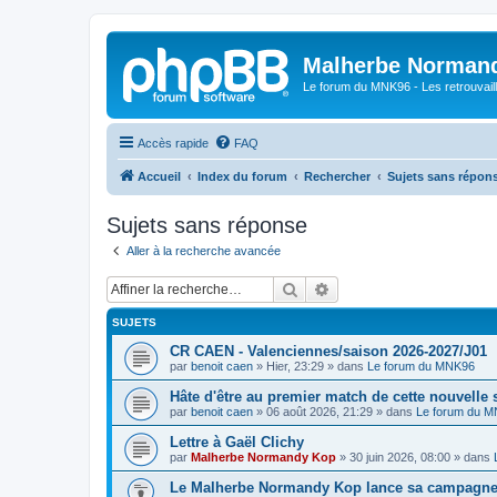
Malherbe Norman
Le forum du MNK96 - Les retrouvaill
Accès rapide
FAQ
Accueil
Index du forum
Rechercher
Sujets sans répon
Sujets sans réponse
Aller à la recherche avancée
Rechercher
Recherche avancée
SUJETS
CR CAEN - Valenciennes/saison 2026-2027/J01
par
benoit caen
»
Hier, 23:29
» dans
Le forum du MNK96
Hâte d'être au premier match de cette nouvelle 
par
benoit caen
»
06 août 2026, 21:29
» dans
Le forum du 
Lettre à Gaël Clichy
par
Malherbe Normandy Kop
»
30 juin 2026, 08:00
» dans
Le Malherbe Normandy Kop lance sa campagne d