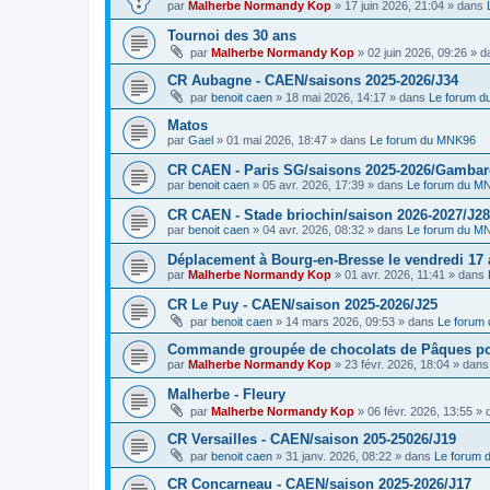
par
Malherbe Normandy Kop
»
17 juin 2026, 21:04
» dans
Tournoi des 30 ans
par
Malherbe Normandy Kop
»
02 juin 2026, 09:26
» d
CR Aubagne - CAEN/saisons 2025-2026/J34
par
benoit caen
»
18 mai 2026, 14:17
» dans
Le forum 
Matos
par
Gael
»
01 mai 2026, 18:47
» dans
Le forum du MNK96
CR CAEN - Paris SG/saisons 2025-2026/Gambarde
par
benoit caen
»
05 avr. 2026, 17:39
» dans
Le forum du M
CR CAEN - Stade briochin/saison 2026-2027/J28
par
benoit caen
»
04 avr. 2026, 08:32
» dans
Le forum du M
Déplacement à Bourg-en-Bresse le vendredi 17 a
par
Malherbe Normandy Kop
»
01 avr. 2026, 11:41
» dans
CR Le Puy - CAEN/saison 2025-2026/J25
par
benoit caen
»
14 mars 2026, 09:53
» dans
Le forum
Commande groupée de chocolats de Pâques pou
par
Malherbe Normandy Kop
»
23 févr. 2026, 18:04
» dan
Malherbe - Fleury
par
Malherbe Normandy Kop
»
06 févr. 2026, 13:55
» 
CR Versailles - CAEN/saison 205-25026/J19
par
benoit caen
»
31 janv. 2026, 08:22
» dans
Le forum
CR Concarneau - CAEN/saison 2025-2026/J17