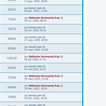
21866
17 janv. 2026, 09:35
par
benoit caen
32671
06 déc. 2025, 13:00
par
Malherbe Normandy Kop
71854
25 oct. 2025, 09:50
par
benoit caen
79375
18 oct. 2025, 09:11
par
benoit caen
88465
27 sept. 2025, 08:53
par
benoit caen
85981
01 sept. 2025, 18:58
par
Malherbe Normandy Kop
130150
02 juin 2025, 21:31
par
benoit caen
64935
11 mai 2025, 18:02
par
Malherbe Normandy Kop
71929
19 mars 2025, 13:28
par
Malherbe Normandy Kop
69989
20 févr. 2025, 19:55
par
benoit caen
75893
02 févr. 2025, 18:55
par
benoit caen