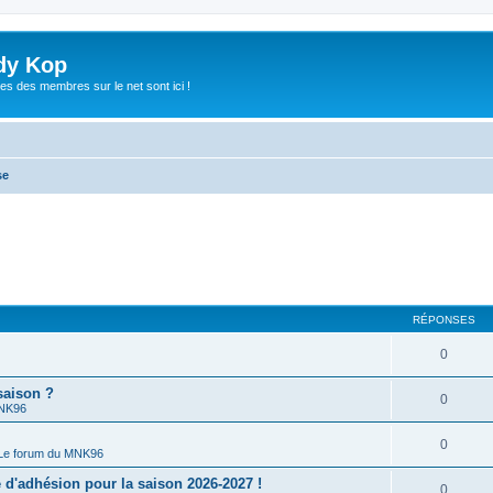
dy Kop
es des membres sur le net sont ici !
se
RÉPONSES
0
saison ?
0
MNK96
0
Le forum du MNK96
'adhésion pour la saison 2026-2027 !
0