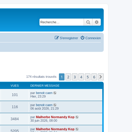
Rechercher
Recherche avancé
S’enregistrer
Connexion
1
2
3
4
5
6
Suivante
174 résultats trouvés
VUES
DERNIER MESSAGE
par
benoit caen
101
Hier, 23:29
par
benoit caen
116
06 août 2026, 21:29
par
Malherbe Normandy Kop
3484
30 juin 2026, 08:00
par
Malherbe Normandy Kop
5205