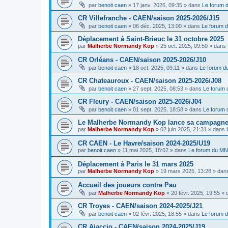
par
benoit caen
»
17 janv. 2026, 09:35
» dans
Le forum
CR Villefranche - CAEN/saison 2025-2026/J15
par
benoit caen
»
06 déc. 2025, 13:00
» dans
Le forum 
Déplacement à Saint-Brieuc le 31 octobre 2025
par
Malherbe Normandy Kop
»
25 oct. 2025, 09:50
» dans
CR Orléans - CAEN/saison 2025-2026/J10
par
benoit caen
»
18 oct. 2025, 09:11
» dans
Le forum 
CR Chateauroux - CAEN/saison 2025-2026/J08
par
benoit caen
»
27 sept. 2025, 08:53
» dans
Le forum
CR Fleury - CAEN/saison 2025-2026/J04
par
benoit caen
»
01 sept. 2025, 18:58
» dans
Le forum
Le Malherbe Normandy Kop lance sa campagne d
par
Malherbe Normandy Kop
»
02 juin 2025, 21:31
» dans
CR CAEN - Le Havre/saison 2024-2025/U19
par
benoit caen
»
11 mai 2025, 18:02
» dans
Le forum du M
Déplacement à Paris le 31 mars 2025
par
Malherbe Normandy Kop
»
19 mars 2025, 13:28
» dan
Accueil des joueurs contre Pau
par
Malherbe Normandy Kop
»
20 févr. 2025, 19:55
» 
CR Troyes - CAEN/saison 2024-2025/J21
par
benoit caen
»
02 févr. 2025, 18:55
» dans
Le forum 
CR Ajaccio - CAEN/saison 2024-2025/J19