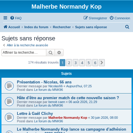
Malherbe Normandy Kop
FAQ
S’enregistrer
Connexion
R
Accueil
Index du forum
Rechercher
Sujets sans réponse
e
Sujets sans réponse
c
Aller à la recherche avancée
h
Rechercher
Recherche avancée
e
1
2
3
4
5
6
Suivante
174 résultats trouvés
r
c
Sujets
h
Présentation - Nicolas, 66 ans
e
Dernier message par
Nicolas66
«
Aujourd’hui, 07:25
Posté dans
Le forum du MNK96
r
Hâte d'être au premier match de cette nouvelle saison ?
Dernier message par
benoit caen
«
06 août 2026, 21:29
Posté dans
Le forum du MNK96
Lettre à Gaël Clichy
Dernier message par
Malherbe Normandy Kop
«
30 juin 2026, 08:00
Posté dans
Le forum du MNK96
Le Malherbe Normandy Kop lance sa campagne d'adhésion