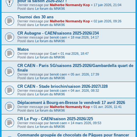
pour la saison 2026-2027 !
Dernier message par
Malherbe Normandy Kop
«
17 juin 2026, 21:04
Posté dans
Le forum du MNK96
Tournoi des 30 ans
Dernier message par
Malherbe Normandy Kop
«
02 juin 2026, 09:26
Posté dans
Le forum du MNK96
CR Aubagne - CAEN/saisons 2025-2026/J34
Dernier message par
benoit caen
«
18 mai 2026, 14:17
Posté dans
Le forum du MNK96
Matos
Dernier message par
Gael
«
01 mai 2026, 18:47
Posté dans
Le forum du MNK96
CR CAEN - Paris SG/saisons 2025-2026/Gambardella quart de
finale
Dernier message par
benoit caen
«
05 avr. 2026, 17:39
Posté dans
Le forum du MNK96
CR CAEN - Stade briochin/saison 2026-2027/J28
Dernier message par
benoit caen
«
04 avr. 2026, 08:32
Posté dans
Le forum du MNK96
Déplacement à Bourg-en-Bresse le vendredi 17 avril 2026
Dernier message par
Malherbe Normandy Kop
«
01 avr. 2026, 11:41
Posté dans
Le forum du MNK96
CR Le Puy - CAEN/saison 2025-2026/J25
Dernier message par
benoit caen
«
14 mars 2026, 09:53
Posté dans
Le forum du MNK96
Commande groupée de chocolats de Pâques pour financer