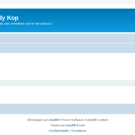
dy Kop
es des membres sur le net sont ici !
Développé par
phpBB
® Forum Software © phpBB Limited
Traduit par
phpBB-fr.com
Confidentialité
|
Conditions