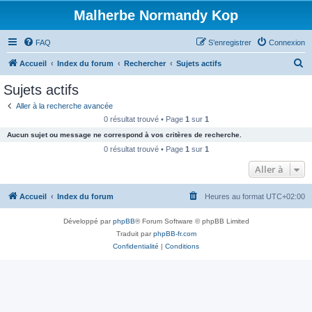
Malherbe Normandy Kop
FAQ
S’enregistrer
Connexion
R
Accueil
Index du forum
Rechercher
Sujets actifs
e
Sujets actifs
c
Aller à la recherche avancée
h
0 résultat trouvé • Page
1
sur
1
e
Aucun sujet ou message ne correspond à vos critères de recherche.
r
0 résultat trouvé • Page
1
sur
1
c
Aller à
h
Accueil
Index du forum
Heures au format
UTC+02:00
e
r
Développé par
phpBB
® Forum Software © phpBB Limited
Traduit par
phpBB-fr.com
Confidentialité
|
Conditions