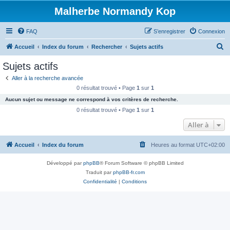
Malherbe Normandy Kop
FAQ
S’enregistrer
Connexion
R
Accueil
Index du forum
Rechercher
Sujets actifs
e
Sujets actifs
c
Aller à la recherche avancée
h
0 résultat trouvé • Page
1
sur
1
e
Aucun sujet ou message ne correspond à vos critères de recherche.
r
0 résultat trouvé • Page
1
sur
1
c
Aller à
h
Accueil
Index du forum
Heures au format
UTC+02:00
e
r
Développé par
phpBB
® Forum Software © phpBB Limited
Traduit par
phpBB-fr.com
Confidentialité
|
Conditions