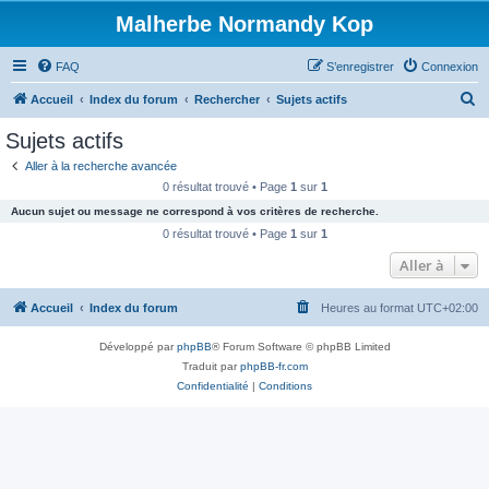
Malherbe Normandy Kop
FAQ
S’enregistrer
Connexion
R
Accueil
Index du forum
Rechercher
Sujets actifs
e
Sujets actifs
c
Aller à la recherche avancée
h
0 résultat trouvé • Page
1
sur
1
e
Aucun sujet ou message ne correspond à vos critères de recherche.
r
0 résultat trouvé • Page
1
sur
1
c
Aller à
h
Accueil
Index du forum
Heures au format
UTC+02:00
e
r
Développé par
phpBB
® Forum Software © phpBB Limited
Traduit par
phpBB-fr.com
Confidentialité
|
Conditions