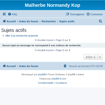
Malherbe Normandy Kop
FAQ
S’enregistrer
Connexion
R
Accueil
Index du forum
Rechercher
Sujets actifs
e
Sujets actifs
c
Aller à la recherche avancée
h
0 résultat trouvé • Page
1
sur
1
e
Aucun sujet ou message ne correspond à vos critères de recherche.
r
0 résultat trouvé • Page
1
sur
1
c
Aller à
h
Accueil
Index du forum
Heures au format
UTC+02:00
e
r
Développé par
phpBB
® Forum Software © phpBB Limited
Traduit par
phpBB-fr.com
Confidentialité
|
Conditions