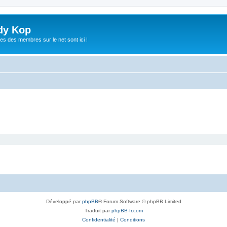
dy Kop
es des membres sur le net sont ici !
Développé par
phpBB
® Forum Software © phpBB Limited
Traduit par
phpBB-fr.com
Confidentialité
|
Conditions