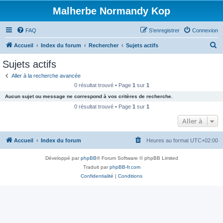
Malherbe Normandy Kop
FAQ
S’enregistrer
Connexion
R
Accueil
Index du forum
Rechercher
Sujets actifs
e
Sujets actifs
c
Aller à la recherche avancée
h
0 résultat trouvé • Page
1
sur
1
e
Aucun sujet ou message ne correspond à vos critères de recherche.
r
0 résultat trouvé • Page
1
sur
1
c
Aller à
h
Accueil
Index du forum
Heures au format
UTC+02:00
e
r
Développé par
phpBB
® Forum Software © phpBB Limited
Traduit par
phpBB-fr.com
Confidentialité
|
Conditions