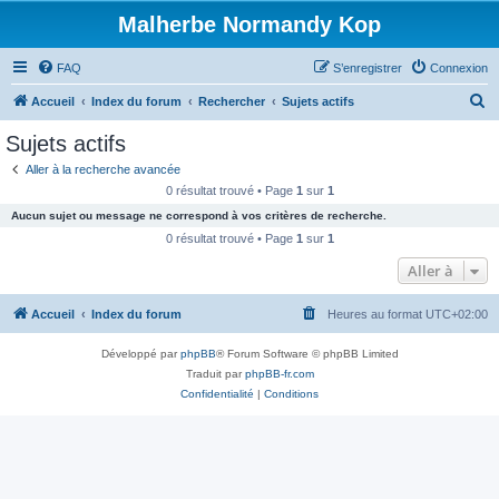
Malherbe Normandy Kop
FAQ
S’enregistrer
Connexion
R
Accueil
Index du forum
Rechercher
Sujets actifs
e
Sujets actifs
c
Aller à la recherche avancée
h
0 résultat trouvé • Page
1
sur
1
e
Aucun sujet ou message ne correspond à vos critères de recherche.
r
0 résultat trouvé • Page
1
sur
1
c
Aller à
h
Accueil
Index du forum
Heures au format
UTC+02:00
e
r
Développé par
phpBB
® Forum Software © phpBB Limited
Traduit par
phpBB-fr.com
Confidentialité
|
Conditions