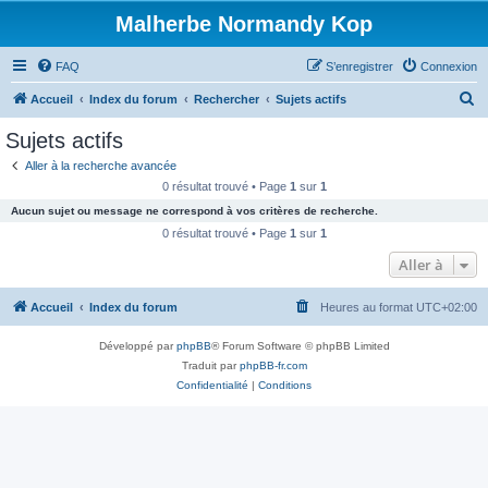
Malherbe Normandy Kop
FAQ
S’enregistrer
Connexion
R
Accueil
Index du forum
Rechercher
Sujets actifs
e
Sujets actifs
c
Aller à la recherche avancée
h
0 résultat trouvé • Page
1
sur
1
e
Aucun sujet ou message ne correspond à vos critères de recherche.
r
0 résultat trouvé • Page
1
sur
1
c
Aller à
h
Accueil
Index du forum
Heures au format
UTC+02:00
e
r
Développé par
phpBB
® Forum Software © phpBB Limited
Traduit par
phpBB-fr.com
Confidentialité
|
Conditions