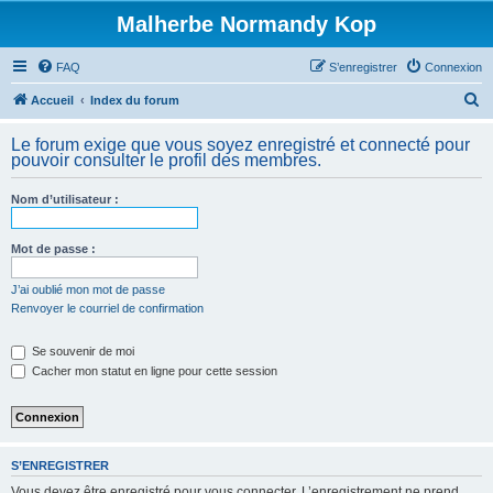
Malherbe Normandy Kop
FAQ
S’enregistrer
Connexion
R
Accueil
Index du forum
e
Le forum exige que vous soyez enregistré et connecté pour
c
pouvoir consulter le profil des membres.
h
Nom d’utilisateur :
e
r
Mot de passe :
c
h
J’ai oublié mon mot de passe
Renvoyer le courriel de confirmation
e
r
Se souvenir de moi
Cacher mon statut en ligne pour cette session
S’ENREGISTRER
Vous devez être enregistré pour vous connecter. L’enregistrement ne prend