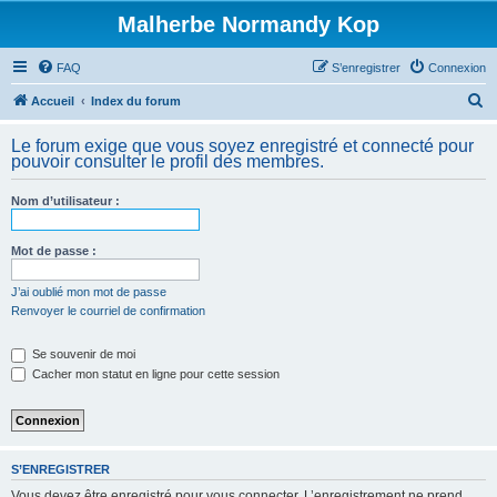
Malherbe Normandy Kop
FAQ
S’enregistrer
Connexion
R
Accueil
Index du forum
e
Le forum exige que vous soyez enregistré et connecté pour
c
pouvoir consulter le profil des membres.
h
Nom d’utilisateur :
e
r
Mot de passe :
c
h
J’ai oublié mon mot de passe
Renvoyer le courriel de confirmation
e
r
Se souvenir de moi
Cacher mon statut en ligne pour cette session
S’ENREGISTRER
Vous devez être enregistré pour vous connecter. L’enregistrement ne prend