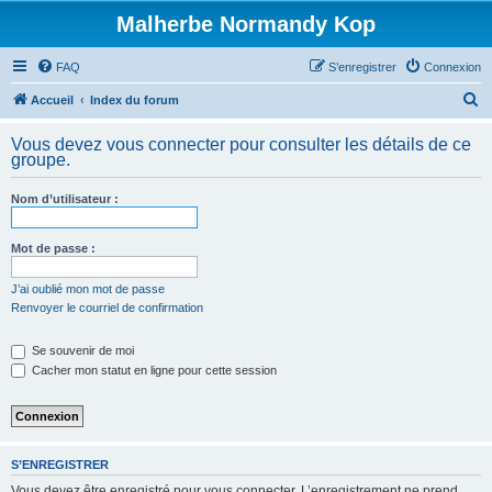
Malherbe Normandy Kop
FAQ
S’enregistrer
Connexion
R
Accueil
Index du forum
e
Vous devez vous connecter pour consulter les détails de ce
c
groupe.
h
Nom d’utilisateur :
e
r
Mot de passe :
c
h
J’ai oublié mon mot de passe
Renvoyer le courriel de confirmation
e
r
Se souvenir de moi
Cacher mon statut en ligne pour cette session
S’ENREGISTRER
Vous devez être enregistré pour vous connecter. L’enregistrement ne prend