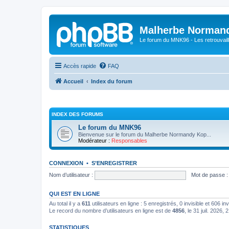
Malherbe Norman
Le forum du MNK96 - Les retrouvaill
Accès rapide
FAQ
Accueil
Index du forum
INDEX DES FORUMS
Le forum du MNK96
Bienvenue sur le forum du Malherbe Normandy Kop...
Modérateur :
Responsables
CONNEXION
•
S’ENREGISTRER
Nom d’utilisateur :
Mot de passe :
QUI EST EN LIGNE
Au total il y a
611
utilisateurs en ligne : 5 enregistrés, 0 invisible et 606 i
Le record du nombre d’utilisateurs en ligne est de
4856
, le 31 juil. 2026, 
STATISTIQUES