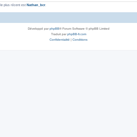
e plus récent est
Nathan_bcr
.
Développé par
phpBB
® Forum Software © phpBB Limited
Traduit par
phpBB-fr.com
Confidentialité
|
Conditions