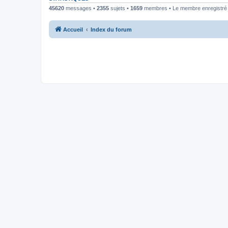
45620
messages •
2355
sujets •
1659
membres • Le membre enregistré l
Accueil
Index du forum