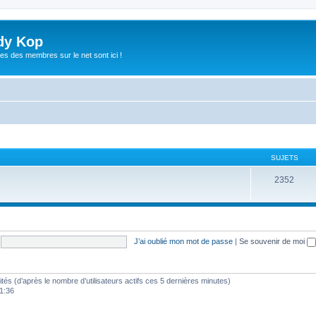
dy Kop
es des membres sur le net sont ici !
SUJETS
2352
J’ai oublié mon mot de passe
|
Se souvenir de moi
nvités (d’après le nombre d’utilisateurs actifs ces 5 dernières minutes)
21:36