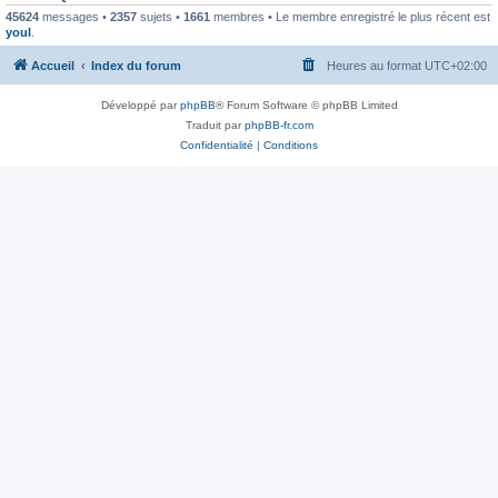
45624
messages •
2357
sujets •
1661
membres • Le membre enregistré le plus récent est
youl
.
Accueil
Index du forum
Heures au format
UTC+02:00
Développé par
phpBB
® Forum Software © phpBB Limited
Traduit par
phpBB-fr.com
Confidentialité
|
Conditions