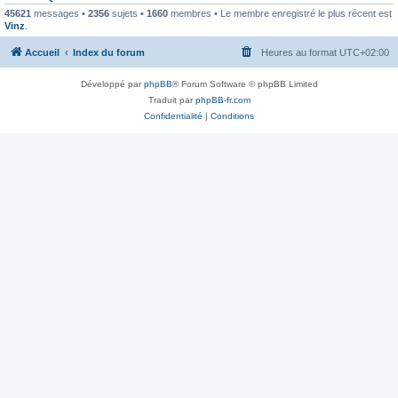
45621
messages •
2356
sujets •
1660
membres • Le membre enregistré le plus récent est
Vinz
.
Accueil
Index du forum
Heures au format
UTC+02:00
Développé par
phpBB
® Forum Software © phpBB Limited
Traduit par
phpBB-fr.com
Confidentialité
|
Conditions