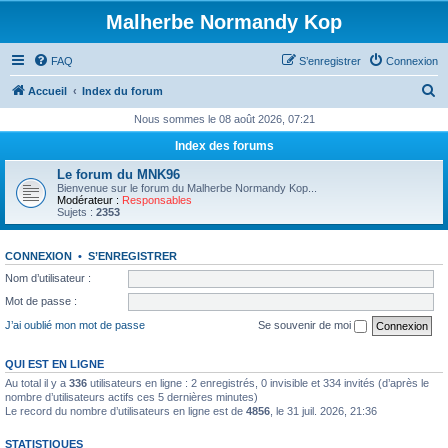
Malherbe Normandy Kop
FAQ
S’enregistrer
Connexion
R
Accueil
Index du forum
e
Nous sommes le 08 août 2026, 07:21
c
Index des forums
h
Le forum du MNK96
e
Bienvenue sur le forum du Malherbe Normandy Kop...
Modérateur :
Responsables
r
Sujets :
2353
c
CONNEXION
•
S’ENREGISTRER
h
Nom d’utilisateur :
e
Mot de passe :
r
J’ai oublié mon mot de passe
Se souvenir de moi
QUI EST EN LIGNE
Au total il y a
336
utilisateurs en ligne : 2 enregistrés, 0 invisible et 334 invités (d’après le
nombre d’utilisateurs actifs ces 5 dernières minutes)
Le record du nombre d’utilisateurs en ligne est de
4856
, le 31 juil. 2026, 21:36
STATISTIQUES