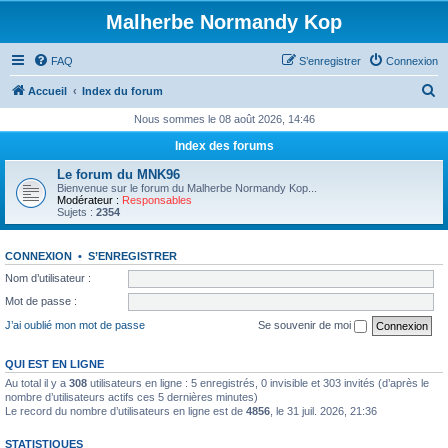
Malherbe Normandy Kop
FAQ
S’enregistrer
Connexion
R
Accueil
Index du forum
e
Nous sommes le 08 août 2026, 14:46
c
Index des forums
h
Le forum du MNK96
e
Bienvenue sur le forum du Malherbe Normandy Kop...
Modérateur :
Responsables
r
Sujets :
2354
c
CONNEXION
•
S’ENREGISTRER
h
Nom d’utilisateur :
e
Mot de passe :
r
J’ai oublié mon mot de passe
Se souvenir de moi
QUI EST EN LIGNE
Au total il y a
308
utilisateurs en ligne : 5 enregistrés, 0 invisible et 303 invités (d’après le
nombre d’utilisateurs actifs ces 5 dernières minutes)
Le record du nombre d’utilisateurs en ligne est de
4856
, le 31 juil. 2026, 21:36
STATISTIQUES