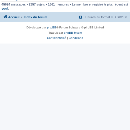
45624
messages •
2357
sujets •
1661
membres • Le membre enregistré le plus récent est
youl
.
Accueil
Index du forum
Heures au format
UTC+02:00
Développé par
phpBB
® Forum Software © phpBB Limited
Traduit par
phpBB-fr.com
Confidentialité
|
Conditions