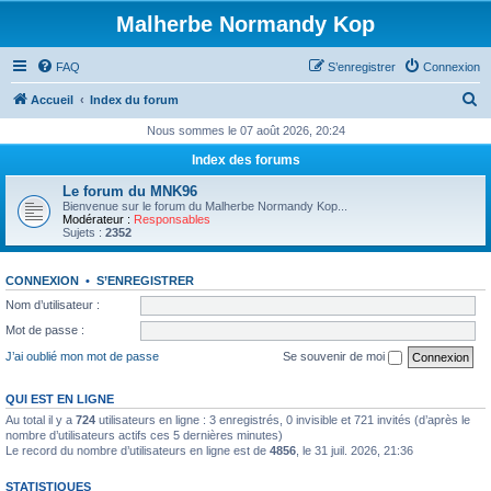
Malherbe Normandy Kop
FAQ
S’enregistrer
Connexion
R
Accueil
Index du forum
e
Nous sommes le 07 août 2026, 20:24
c
Index des forums
h
Le forum du MNK96
e
Bienvenue sur le forum du Malherbe Normandy Kop...
Modérateur :
Responsables
r
Sujets :
2352
c
CONNEXION
•
S’ENREGISTRER
h
Nom d’utilisateur :
e
Mot de passe :
r
J’ai oublié mon mot de passe
Se souvenir de moi
QUI EST EN LIGNE
Au total il y a
724
utilisateurs en ligne : 3 enregistrés, 0 invisible et 721 invités (d’après le
nombre d’utilisateurs actifs ces 5 dernières minutes)
Le record du nombre d’utilisateurs en ligne est de
4856
, le 31 juil. 2026, 21:36
STATISTIQUES