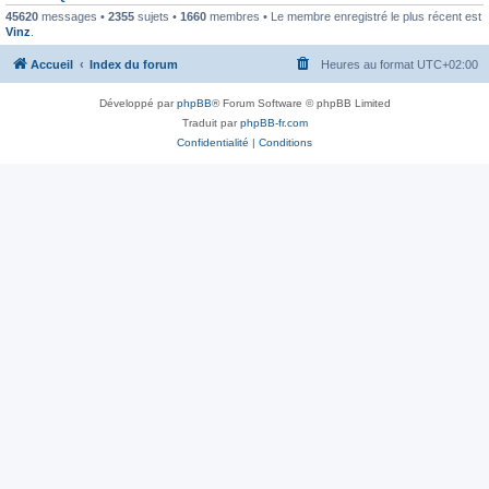
45620
messages •
2355
sujets •
1660
membres • Le membre enregistré le plus récent est
Vinz
.
Accueil
Index du forum
Heures au format
UTC+02:00
Développé par
phpBB
® Forum Software © phpBB Limited
Traduit par
phpBB-fr.com
Confidentialité
|
Conditions