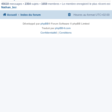
45618
messages •
2354
sujets •
1659
membres • Le membre enregistré le plus récent est
Nathan_bcr
.
Accueil
Index du forum
Heures au format
UTC+02:00
Développé par
phpBB
® Forum Software © phpBB Limited
Traduit par
phpBB-fr.com
Confidentialité
|
Conditions