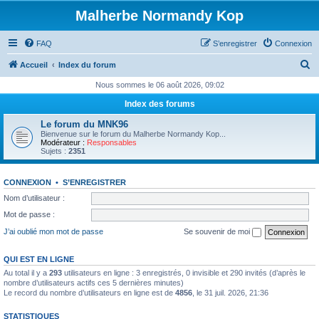
Malherbe Normandy Kop
FAQ
S’enregistrer
Connexion
R
Accueil
Index du forum
e
Nous sommes le 06 août 2026, 09:02
c
Index des forums
h
Le forum du MNK96
e
Bienvenue sur le forum du Malherbe Normandy Kop...
Modérateur :
Responsables
r
Sujets :
2351
c
CONNEXION
•
S’ENREGISTRER
h
Nom d’utilisateur :
e
Mot de passe :
r
J’ai oublié mon mot de passe
Se souvenir de moi
QUI EST EN LIGNE
Au total il y a
293
utilisateurs en ligne : 3 enregistrés, 0 invisible et 290 invités (d’après le
nombre d’utilisateurs actifs ces 5 dernières minutes)
Le record du nombre d’utilisateurs en ligne est de
4856
, le 31 juil. 2026, 21:36
STATISTIQUES