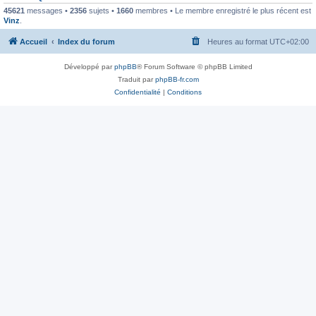
45621
messages •
2356
sujets •
1660
membres • Le membre enregistré le plus récent est
Vinz
.
Accueil
Index du forum
Heures au format
UTC+02:00
Développé par
phpBB
® Forum Software © phpBB Limited
Traduit par
phpBB-fr.com
Confidentialité
|
Conditions