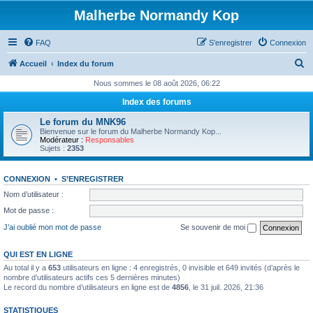
Malherbe Normandy Kop
FAQ
S’enregistrer
Connexion
R
Accueil
Index du forum
e
Nous sommes le 08 août 2026, 06:22
c
Index des forums
h
Le forum du MNK96
e
Bienvenue sur le forum du Malherbe Normandy Kop...
Modérateur :
Responsables
r
Sujets :
2353
c
CONNEXION
•
S’ENREGISTRER
h
Nom d’utilisateur :
e
Mot de passe :
r
J’ai oublié mon mot de passe
Se souvenir de moi
QUI EST EN LIGNE
Au total il y a
653
utilisateurs en ligne : 4 enregistrés, 0 invisible et 649 invités (d’après le
nombre d’utilisateurs actifs ces 5 dernières minutes)
Le record du nombre d’utilisateurs en ligne est de
4856
, le 31 juil. 2026, 21:36
STATISTIQUES