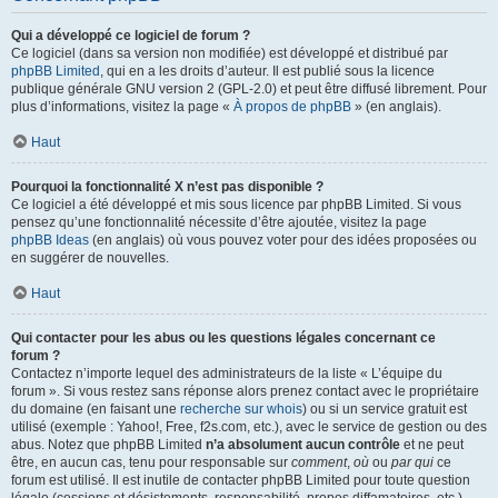
Qui a développé ce logiciel de forum ?
Ce logiciel (dans sa version non modifiée) est développé et distribué par
phpBB Limited
, qui en a les droits d’auteur. Il est publié sous la licence
publique générale GNU version 2 (GPL-2.0) et peut être diffusé librement. Pour
plus d’informations, visitez la page «
À propos de phpBB
» (en anglais).
Haut
Pourquoi la fonctionnalité X n’est pas disponible ?
Ce logiciel a été développé et mis sous licence par phpBB Limited. Si vous
pensez qu’une fonctionnalité nécessite d’être ajoutée, visitez la page
phpBB Ideas
(en anglais) où vous pouvez voter pour des idées proposées ou
en suggérer de nouvelles.
Haut
Qui contacter pour les abus ou les questions légales concernant ce
forum ?
Contactez n’importe lequel des administrateurs de la liste « L’équipe du
forum ». Si vous restez sans réponse alors prenez contact avec le propriétaire
du domaine (en faisant une
recherche sur whois
) ou si un service gratuit est
utilisé (exemple : Yahoo!, Free, f2s.com, etc.), avec le service de gestion ou des
abus. Notez que phpBB Limited
n’a absolument aucun contrôle
et ne peut
être, en aucun cas, tenu pour responsable sur
comment
,
où
ou
par qui
ce
forum est utilisé. Il est inutile de contacter phpBB Limited pour toute question