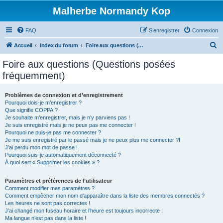
Malherbe Normandy Kop
FAQ
S’enregistrer
Connexion
R
Accueil
Index du forum
Foire aux questions (Questions posées fréquemment)
e
Foire aux questions (Questions posées
c
fréquemment)
h
e
Problèmes de connexion et d’enregistrement
Pourquoi dois-je m’enregistrer ?
r
Que signifie COPPA ?
c
Je souhaite m’enregistrer, mais je n’y parviens pas !
Je suis enregistré mais je ne peux pas me connecter !
h
Pourquoi ne puis-je pas me connecter ?
Je me suis enregistré par le passé mais je ne peux plus me connecter ?!
e
J’ai perdu mon mot de passe !
r
Pourquoi suis-je automatiquement déconnecté ?
À quoi sert « Supprimer les cookies » ?
Paramètres et préférences de l’utilisateur
Comment modifier mes paramètres ?
Comment empêcher mon nom d’apparaître dans la liste des membres connectés ?
Les heures ne sont pas correctes !
J’ai changé mon fuseau horaire et l’heure est toujours incorrecte !
Ma langue n’est pas dans la liste !