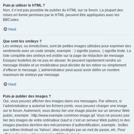
Puis-je utiliser le HTML ?
Non, il n’est pas possible de publier du HTML sur ce forum. La plupart des
mises en forme permises par le HTML peuvent être appliquées avec les
BBCodes.
Haut
Que sont les smileys ?
Les smileys, ou émoticônes, sont de petites images utilisées pour exprimer des
sentiments avec un code simple, exemple : :) signifie joyeux, :( signifie triste. La
liste complète des smileys est visible sur la page de rédaction de message.
Essayez toutefois de ne pas en abuser. Ils peuvent rapidement rendre un
message illisible et un modérateur peut décider de les retirer ou simplement
d’effacer le message. L’administrateur peut aussi avoir défini un nombre
maximum de smileys par message.
Haut
Puis-je publier des images ?
Oui, vous pouvez afficher des images dans vos messages. Par ailleurs, si
l’administrateur a autorisé les fichiers joints, vous pouvez charger une image
sur le forum. Autrement, vous devez lier une image placée sur un serveur Web
public, exemple : http://www.exemple.com/mon-image.gif. Vous ne pouvez pas
lier des images de votre ordinateur (sauf si c’est un serveur Web public) ni des
images placées derrière des mécanismes d’authentification, exemple : boîtes
aux lettres Hotmail ou Yahoo!, sites protégés par un mot de passe, etc. Pour