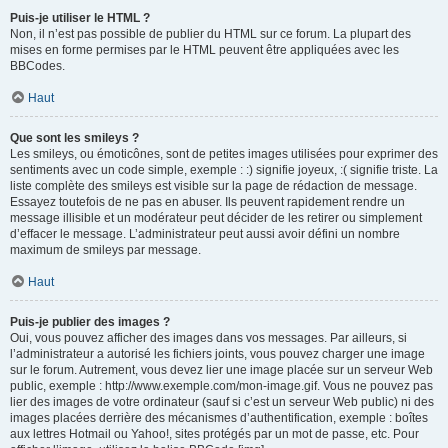
Puis-je utiliser le HTML ?
Non, il n’est pas possible de publier du HTML sur ce forum. La plupart des
mises en forme permises par le HTML peuvent être appliquées avec les
BBCodes.
Haut
Que sont les smileys ?
Les smileys, ou émoticônes, sont de petites images utilisées pour exprimer des
sentiments avec un code simple, exemple : :) signifie joyeux, :( signifie triste. La
liste complète des smileys est visible sur la page de rédaction de message.
Essayez toutefois de ne pas en abuser. Ils peuvent rapidement rendre un
message illisible et un modérateur peut décider de les retirer ou simplement
d’effacer le message. L’administrateur peut aussi avoir défini un nombre
maximum de smileys par message.
Haut
Puis-je publier des images ?
Oui, vous pouvez afficher des images dans vos messages. Par ailleurs, si
l’administrateur a autorisé les fichiers joints, vous pouvez charger une image
sur le forum. Autrement, vous devez lier une image placée sur un serveur Web
public, exemple : http://www.exemple.com/mon-image.gif. Vous ne pouvez pas
lier des images de votre ordinateur (sauf si c’est un serveur Web public) ni des
images placées derrière des mécanismes d’authentification, exemple : boîtes
aux lettres Hotmail ou Yahoo!, sites protégés par un mot de passe, etc. Pour