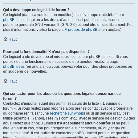
Qui a développé ce logiciel de forum ?
Ce logiciel (dans sa version non modifiée) est développé et distribué par
phpBB Limited
, qui en a les droits d’auteur. Il est publié sous la licence
publique générale GNU version 2 (GPL-2.0) et peut être diffusé librement. Pour
plus d’informations, visitez la page «
À propos de phpBB
» (en anglais).
Haut
Pourquoi la fonctionnalité X n’est pas disponible ?
Ce logiciel a été développé et mis sous licence par phpBB Limited. Si vous
pensez qu’une fonctionnalité nécessite d’être ajoutée, visitez la page
phpBB Ideas
(en anglais) où vous pouvez voter pour des idées proposées ou
en suggérer de nouvelles.
Haut
Qui contacter pour les abus ou les questions légales concernant ce
forum ?
Contactez n’importe lequel des administrateurs de la liste « L’équipe du
forum ». Si vous restez sans réponse alors prenez contact avec le propriétaire
du domaine (en faisant une
recherche sur whois
) ou si un service gratuit est
utilisé (exemple : Yahoo!, Free, f2s.com, etc.), avec le service de gestion ou des
abus. Notez que phpBB Limited
n’a absolument aucun contrôle
et ne peut
être, en aucun cas, tenu pour responsable sur
comment
,
où
ou
par qui
ce
forum est utilisé. Il est inutile de contacter phpBB Limited pour toute question