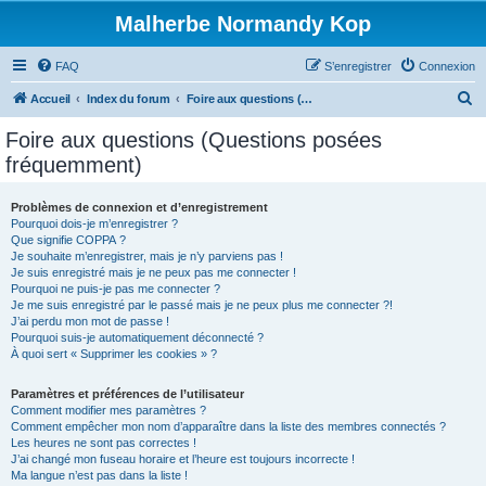
Malherbe Normandy Kop
FAQ
S’enregistrer
Connexion
R
Accueil
Index du forum
Foire aux questions (Questions posées fréquemment)
e
Foire aux questions (Questions posées
c
fréquemment)
h
e
Problèmes de connexion et d’enregistrement
Pourquoi dois-je m’enregistrer ?
r
Que signifie COPPA ?
c
Je souhaite m’enregistrer, mais je n’y parviens pas !
Je suis enregistré mais je ne peux pas me connecter !
h
Pourquoi ne puis-je pas me connecter ?
Je me suis enregistré par le passé mais je ne peux plus me connecter ?!
e
J’ai perdu mon mot de passe !
r
Pourquoi suis-je automatiquement déconnecté ?
À quoi sert « Supprimer les cookies » ?
Paramètres et préférences de l’utilisateur
Comment modifier mes paramètres ?
Comment empêcher mon nom d’apparaître dans la liste des membres connectés ?
Les heures ne sont pas correctes !
J’ai changé mon fuseau horaire et l’heure est toujours incorrecte !
Ma langue n’est pas dans la liste !