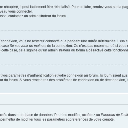
 récupéré, il peut facilement être réinitialisé. Pour ce faire, rendez vous sur la p
uveau vous connecter.
passe, contactez un administrateur du forum.
e connexion, vous ne resterez connecté que pendant une durée déterminée. Cela em
la case
Se souvenir de moi
lors de la connexion. Ce n’est pas recommandé si vous u
s cette case, cela signifie qu’un administrateur du forum a désactivé cette fonctionna
os paramètres d’authentification et votre connexion au forum. Ils fournissent aussi
teur du forum. Si vous rencontrez des problèmes de connexion ou de déconnexion, l
ockés dans notre base de données. Pour les modifier, accédez au
Panneau de l’util
 permettra de modifier tous les paramètres et préférences de votre compte.