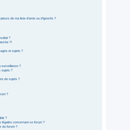
ateurs de ma liste d’amis ou d’ignorés ?
sultat ?
anche ?!
ages et sujets ?
a surveillance ?
 sujets ?
es de sujets ?
orum ?
ible ?
ns légales concernant ce forum ?
r du forum ?