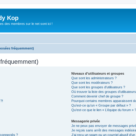
dy Kop
es des membres sur le net sont ici !
 posées fréquemment)
s fréquemment)
Niveaux d’utilisateurs et groupes
Que sont les administrateurs ?
Que sont les modérateurs ?
Que sont les groupes d’utilisateurs ?
Où trouver la liste des groupes d’utilisateur
Comment devenir chef de groupe ?
 ?!
Pourquoi certains membres apparaissent dan
Qu’est-ce qu’un « Groupe par défaut » ?
Qu’est-ce que le lien « L’équipe du forum » 
Messagerie privée
Je ne peux pas envoyer de messages privé
Je reçois sans arrêt des messages indésira
 connectés ?
J’ai reçu un spam ou un courriel abusif d’u