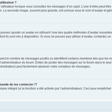
tilisateur ?
utilisateur lorsque vous consultez les messages d’un sujet. L’une d’elles peut êtr
rum. La seconde image, souvent plus grande, est connue sous le nom d’avatar et 
s pouvez ajouter un avatar en utilisant l’une des quatre méthodes d’avatar suivantes 
ont ils sont mis à disposition. Si vous ne pouvez pas utiliser d’avatar, contactez un
iquent le nombre de messages postés ou identifient certains membres tels que les 
ar l’administrateur du forum. Évitez de poster des messages sur le forum dans le seu
ministrateur) peut facilement abaisser votre compteur de messages.
mande de me connecter !?
re intégré (si la fonction a été activée par l’administrateur). Ceci pour empêcher l’u