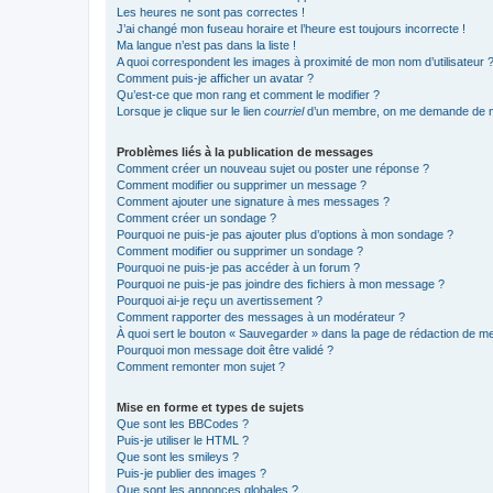
Les heures ne sont pas correctes !
J’ai changé mon fuseau horaire et l’heure est toujours incorrecte !
Ma langue n’est pas dans la liste !
A quoi correspondent les images à proximité de mon nom d’utilisateur 
Comment puis-je afficher un avatar ?
Qu’est-ce que mon rang et comment le modifier ?
Lorsque je clique sur le lien
courriel
d’un membre, on me demande de m
Problèmes liés à la publication de messages
Comment créer un nouveau sujet ou poster une réponse ?
Comment modifier ou supprimer un message ?
Comment ajouter une signature à mes messages ?
Comment créer un sondage ?
Pourquoi ne puis-je pas ajouter plus d’options à mon sondage ?
Comment modifier ou supprimer un sondage ?
Pourquoi ne puis-je pas accéder à un forum ?
Pourquoi ne puis-je pas joindre des fichiers à mon message ?
Pourquoi ai-je reçu un avertissement ?
Comment rapporter des messages à un modérateur ?
À quoi sert le bouton « Sauvegarder » dans la page de rédaction de 
Pourquoi mon message doit être validé ?
Comment remonter mon sujet ?
Mise en forme et types de sujets
Que sont les BBCodes ?
Puis-je utiliser le HTML ?
Que sont les smileys ?
Puis-je publier des images ?
Que sont les annonces globales ?