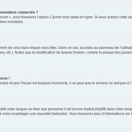
s membres connectés ?
forum », vous trouverez l’option
Cacher mon statut en ligne
. Si vous activez cette o
es invisibles.
ifférent de celui dans lequel vous êtes. Dans ce cas, accédez au
panneau de l’utilisa
ney, etc.). Notez que la modification du fuseau horaire, comme la plupart des para
ecte !
aire et que l’heure est toujours incorrecte, il se peut que le serveur ne soit pas à
installé votre langue ou bien que personne n’ait encore traduit phpBB dans votre l
s à créer et partager une nouvelle traduction. Vous trouverez plus d’informations sur l