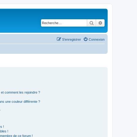
Rechercher
Recherche avancé
S’enregistrer
Connexion
s et comment les rejoindre ?
s une couleur différente ?
?
s !
bles !
n membre de ce forum !