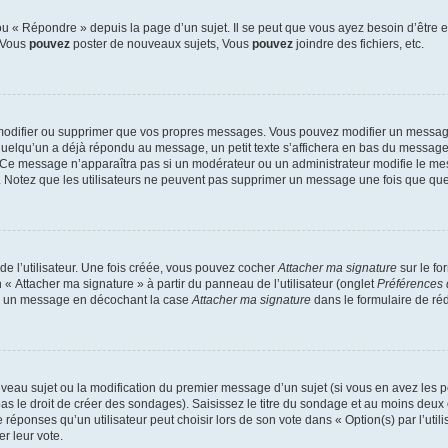
 « Répondre » depuis la page d’un sujet. Il se peut que vous ayez besoin d’être e
: Vous
pouvez
poster de nouveaux sujets, Vous
pouvez
joindre des fichiers, etc.
modifier ou supprimer que vos propres messages. Vous pouvez modifier un message
lqu’un a déjà répondu au message, un petit texte s’affichera en bas du message ind
n. Ce message n’apparaîtra pas si un modérateur ou un administrateur modifie le mes
ive. Notez que les utilisateurs ne peuvent pas supprimer un message une fois que qu
e l’utilisateur. Une fois créée, vous pouvez cocher
Attacher ma signature
sur le fo
 « Attacher ma signature » à partir du panneau de l’utilisateur (onglet
Préférences 
 à un message en décochant la case
Attacher ma signature
dans le formulaire de ré
ouveau sujet ou la modification du premier message d’un sujet (si vous en avez les p
 le droit de créer des sondages). Saisissez le titre du sondage et au moins deux o
onses qu’un utilisateur peut choisir lors de son vote dans « Option(s) par l’utilis
er leur vote.