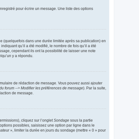
nregistré pour écrire un message. Une liste des options
 (quelquefois dans une durée limitée après sa publication) en
iquant qu’il a été modifié, le nombre de fois qu’il a été
sage, cependant ils ont la possibilité de laisser une note
elqu’un y a répondu.
rmulaire de rédaction de message. Vous pouvez aussi ajouter
du forum --> Modifier les préférences de message
). Par la suite,
daction de message.
ermissions), cliquez sur l’onglet
Sondage
sous la partie
ptions possibles, saisissez une option par ligne dans le
ateur », limiter la durée en jours du sondage (mettre « 0 » pour