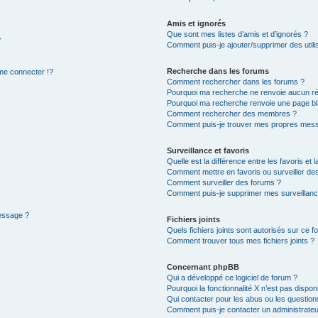
Amis et ignorés
Que sont mes listes d’amis et d’ignorés ?
?
Comment puis-je ajouter/supprimer des utilis
Recherche dans les forums
e connecter !?
Comment rechercher dans les forums ?
Pourquoi ma recherche ne renvoie aucun ré
Pourquoi ma recherche renvoie une page bl
Comment rechercher des membres ?
Comment puis-je trouver mes propres mess
Surveillance et favoris
Quelle est la différence entre les favoris et l
Comment mettre en favoris ou surveiller des
Comment surveiller des forums ?
Comment puis-je supprimer mes surveillanc
message ?
Fichiers joints
Quels fichiers joints sont autorisés sur ce f
Comment trouver tous mes fichiers joints ?
Concernant phpBB
Qui a développé ce logiciel de forum ?
Pourquoi la fonctionnalité X n’est pas dispon
Qui contacter pour les abus ou les questio
Comment puis-je contacter un administrateu