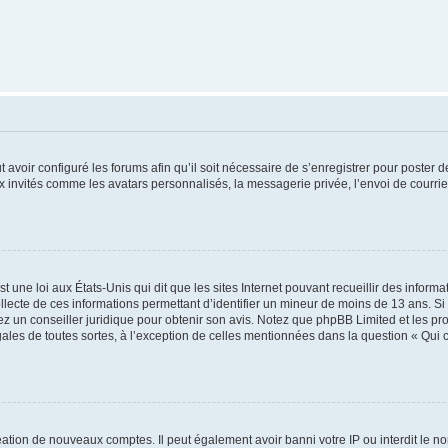
t avoir configuré les forums afin qu’il soit nécessaire de s’enregistrer pour poster
x invités comme les avatars personnalisés, la messagerie privée, l’envoi de courri
t une loi aux États-Unis qui dit que les sites Internet pouvant recueillir des infor
ollecte de ces informations permettant d’identifier un mineur de moins de 13 ans. S
tez un conseiller juridique pour obtenir son avis. Notez que phpBB Limited et les pr
gales de toutes sortes, à l’exception de celles mentionnées dans la question « Qui
réation de nouveaux comptes. Il peut également avoir banni votre IP ou interdit le no