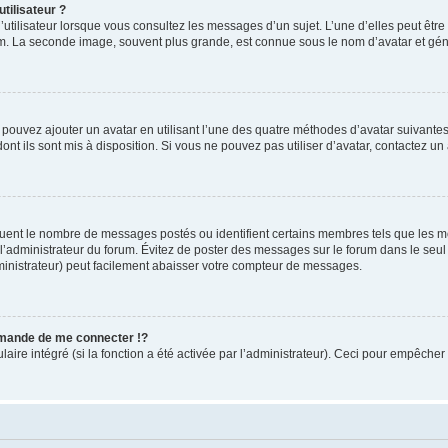
tilisateur ?
utilisateur lorsque vous consultez les messages d’un sujet. L’une d’elles peut êtr
rum. La seconde image, souvent plus grande, est connue sous le nom d’avatar et 
s pouvez ajouter un avatar en utilisant l’une des quatre méthodes d’avatar suivantes 
ont ils sont mis à disposition. Si vous ne pouvez pas utiliser d’avatar, contactez un
iquent le nombre de messages postés ou identifient certains membres tels que les 
ar l’administrateur du forum. Évitez de poster des messages sur le forum dans le seu
ministrateur) peut facilement abaisser votre compteur de messages.
mande de me connecter !?
re intégré (si la fonction a été activée par l’administrateur). Ceci pour empêcher l’u