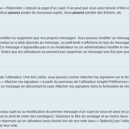
 « Répondre » depuis la page d’un sujet. Il se peut que vous ayez besoin d’être e
: Vous
pouvez
poster de nouveaux sujets, Vous
pouvez
joindre des fichiers, etc.
modifier ou supprimer que vos propres messages. Vous pouvez modifier un message
lqu’un a déjà répondu au message, un petit texte s’affichera en bas du message ind
n. Ce message n’apparaîtra pas si un modérateur ou un administrateur modifie le mes
ive. Notez que les utilisateurs ne peuvent pas supprimer un message une fois que qu
e l’utilisateur. Une fois créée, vous pouvez cocher
Attacher ma signature
sur le fo
 « Attacher ma signature » à partir du panneau de l’utilisateur (onglet
Préférences 
 à un message en décochant la case
Attacher ma signature
dans le formulaire de ré
ouveau sujet ou la modification du premier message d’un sujet (si vous en avez les p
 le droit de créer des sondages). Saisissez le titre du sondage et au moins deux o
onses qu’un utilisateur peut choisir lors de son vote dans « Option(s) par l’utilis
er leur vote.