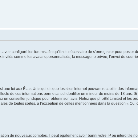
t avoir configuré les forums afin qu’il soit nécessaire de s’enregistrer pour poster
x invités comme les avatars personnalisés, la messagerie privée, l’envoi de courri
t une loi aux États-Unis qui dit que les sites Internet pouvant recueillir des infor
ollecte de ces informations permettant d’identifier un mineur de moins de 13 ans. S
tez un conseiller juridique pour obtenir son avis. Notez que phpBB Limited et les pr
gales de toutes sortes, à l’exception de celles mentionnées dans la question « Qui
réation de nouveaux comptes. Il peut également avoir banni votre IP ou interdit le no