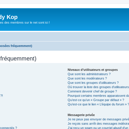
dy Kop
es des membres sur le net sont ici !
 posées fréquemment)
s fréquemment)
Niveaux d’utilisateurs et groupes
Que sont les administrateurs ?
Que sont les modérateurs ?
Que sont les groupes d’utilisateurs ?
Où trouver la liste des groupes d’utilisateur
Comment devenir chef de groupe ?
 ?!
Pourquoi certains membres apparaissent dan
Qu’est-ce qu’un « Groupe par défaut » ?
Qu’est-ce que le lien « L’équipe du forum » 
Messagerie privée
Je ne peux pas envoyer de messages privé
Je reçois sans arrêt des messages indésira
 connectés ?
J’ai reçu un spam ou un courriel abusif d’u