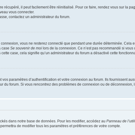
 récupéré, il peut facilement être réinitialisé. Pour ce faire, rendez vous sur la p
uveau vous connecter.
passe, contactez un administrateur du forum.
e connexion, vous ne resterez connecté que pendant une durée déterminée. Cela em
la case
Se souvenir de moi
lors de la connexion. Ce n’est pas recommandé si vous u
s cette case, cela signifie qu’un administrateur du forum a désactivé cette fonctionna
os paramètres d’authentification et votre connexion au forum. Ils fournissent aussi
teur du forum. Si vous rencontrez des problèmes de connexion ou de déconnexion, l
ockés dans notre base de données. Pour les modifier, accédez au
Panneau de l’util
 permettra de modifier tous les paramètres et préférences de votre compte.