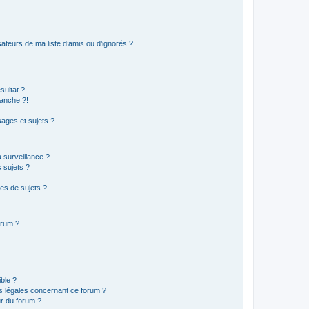
ateurs de ma liste d’amis ou d’ignorés ?
sultat ?
anche ?!
ages et sujets ?
a surveillance ?
 sujets ?
es de sujets ?
orum ?
ible ?
ns légales concernant ce forum ?
r du forum ?