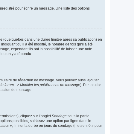
nregistré pour écrire un message. Une liste des options
 (quelquefois dans une durée limitée après sa publication) en
iquant qu’il a été modifié, le nombre de fois qu’il a été
sage, cependant ils ont la possibilité de laisser une note
elqu’un y a répondu.
rmulaire de rédaction de message. Vous pouvez aussi ajouter
du forum --> Modifier les préférences de message
). Par la suite,
daction de message.
ermissions), cliquez sur l’onglet
Sondage
sous la partie
ptions possibles, saisissez une option par ligne dans le
ateur », limiter la durée en jours du sondage (mettre « 0 » pour