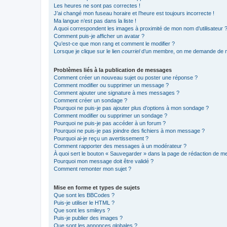
Les heures ne sont pas correctes !
J’ai changé mon fuseau horaire et l’heure est toujours incorrecte !
Ma langue n’est pas dans la liste !
A quoi correspondent les images à proximité de mon nom d’utilisateur 
Comment puis-je afficher un avatar ?
Qu’est-ce que mon rang et comment le modifier ?
Lorsque je clique sur le lien
courriel
d’un membre, on me demande de m
Problèmes liés à la publication de messages
Comment créer un nouveau sujet ou poster une réponse ?
Comment modifier ou supprimer un message ?
Comment ajouter une signature à mes messages ?
Comment créer un sondage ?
Pourquoi ne puis-je pas ajouter plus d’options à mon sondage ?
Comment modifier ou supprimer un sondage ?
Pourquoi ne puis-je pas accéder à un forum ?
Pourquoi ne puis-je pas joindre des fichiers à mon message ?
Pourquoi ai-je reçu un avertissement ?
Comment rapporter des messages à un modérateur ?
À quoi sert le bouton « Sauvegarder » dans la page de rédaction de 
Pourquoi mon message doit être validé ?
Comment remonter mon sujet ?
Mise en forme et types de sujets
Que sont les BBCodes ?
Puis-je utiliser le HTML ?
Que sont les smileys ?
Puis-je publier des images ?
Que sont les annonces globales ?