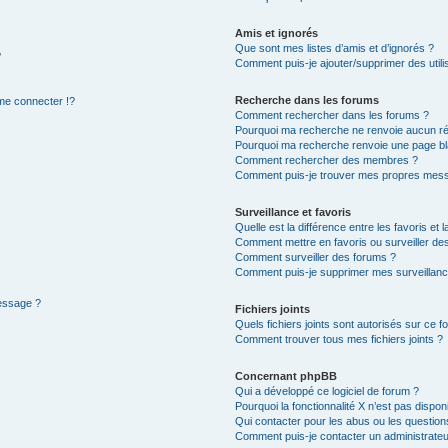
Amis et ignorés
Que sont mes listes d’amis et d’ignorés ?
?
Comment puis-je ajouter/supprimer des utilis
Recherche dans les forums
e connecter !?
Comment rechercher dans les forums ?
Pourquoi ma recherche ne renvoie aucun ré
Pourquoi ma recherche renvoie une page bl
Comment rechercher des membres ?
Comment puis-je trouver mes propres mess
Surveillance et favoris
Quelle est la différence entre les favoris et l
Comment mettre en favoris ou surveiller des
Comment surveiller des forums ?
Comment puis-je supprimer mes surveillanc
message ?
Fichiers joints
Quels fichiers joints sont autorisés sur ce f
Comment trouver tous mes fichiers joints ?
Concernant phpBB
Qui a développé ce logiciel de forum ?
Pourquoi la fonctionnalité X n’est pas dispon
Qui contacter pour les abus ou les questio
Comment puis-je contacter un administrateu