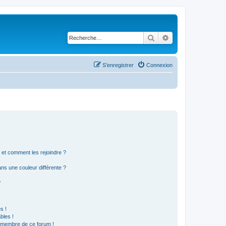
Rechercher
Recherche avancé
S’enregistrer
Connexion
s et comment les rejoindre ?
s une couleur différente ?
?
s !
bles !
n membre de ce forum !