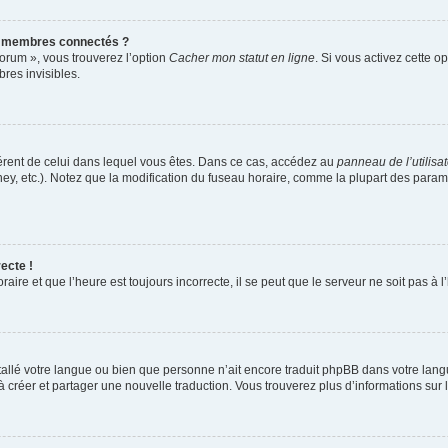
s membres connectés ?
forum », vous trouverez l’option
Cacher mon statut en ligne
. Si vous activez cette o
es invisibles.
ifférent de celui dans lequel vous êtes. Dans ce cas, accédez au
panneau de l’utilisa
ney, etc.). Notez que la modification du fuseau horaire, comme la plupart des para
ecte !
aire et que l’heure est toujours incorrecte, il se peut que le serveur ne soit pas à
installé votre langue ou bien que personne n’ait encore traduit phpBB dans votre l
s à créer et partager une nouvelle traduction. Vous trouverez plus d’informations sur l