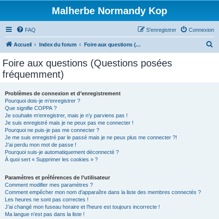
Malherbe Normandy Kop
FAQ
S’enregistrer
Connexion
R
Accueil
Index du forum
Foire aux questions (Questions posées fréquemment)
e
Foire aux questions (Questions posées
c
fréquemment)
h
e
Problèmes de connexion et d’enregistrement
Pourquoi dois-je m’enregistrer ?
r
Que signifie COPPA ?
c
Je souhaite m’enregistrer, mais je n’y parviens pas !
Je suis enregistré mais je ne peux pas me connecter !
h
Pourquoi ne puis-je pas me connecter ?
Je me suis enregistré par le passé mais je ne peux plus me connecter ?!
e
J’ai perdu mon mot de passe !
r
Pourquoi suis-je automatiquement déconnecté ?
À quoi sert « Supprimer les cookies » ?
Paramètres et préférences de l’utilisateur
Comment modifier mes paramètres ?
Comment empêcher mon nom d’apparaître dans la liste des membres connectés ?
Les heures ne sont pas correctes !
J’ai changé mon fuseau horaire et l’heure est toujours incorrecte !
Ma langue n’est pas dans la liste !