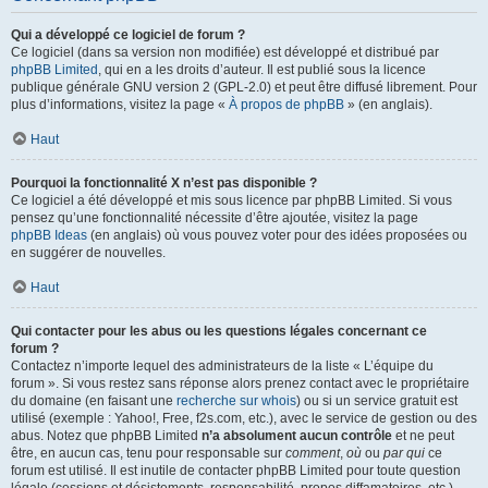
Qui a développé ce logiciel de forum ?
Ce logiciel (dans sa version non modifiée) est développé et distribué par
phpBB Limited
, qui en a les droits d’auteur. Il est publié sous la licence
publique générale GNU version 2 (GPL-2.0) et peut être diffusé librement. Pour
plus d’informations, visitez la page «
À propos de phpBB
» (en anglais).
Haut
Pourquoi la fonctionnalité X n’est pas disponible ?
Ce logiciel a été développé et mis sous licence par phpBB Limited. Si vous
pensez qu’une fonctionnalité nécessite d’être ajoutée, visitez la page
phpBB Ideas
(en anglais) où vous pouvez voter pour des idées proposées ou
en suggérer de nouvelles.
Haut
Qui contacter pour les abus ou les questions légales concernant ce
forum ?
Contactez n’importe lequel des administrateurs de la liste « L’équipe du
forum ». Si vous restez sans réponse alors prenez contact avec le propriétaire
du domaine (en faisant une
recherche sur whois
) ou si un service gratuit est
utilisé (exemple : Yahoo!, Free, f2s.com, etc.), avec le service de gestion ou des
abus. Notez que phpBB Limited
n’a absolument aucun contrôle
et ne peut
être, en aucun cas, tenu pour responsable sur
comment
,
où
ou
par qui
ce
forum est utilisé. Il est inutile de contacter phpBB Limited pour toute question