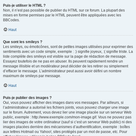
Puis-je utiliser le HTML ?
Non, il n’est pas possible de publier du HTML sur ce forum. La plupart des
mises en forme permises par le HTML peuvent être appliquées avec les
BBCodes.
Haut
Que sont les smileys ?
Les smileys, ou émoticônes, sont de petites images utilisées pour exprimer des
sentiments avec un code simple, exemple : :) signifie joyeux, :( signifie triste. La
liste complète des smileys est visible sur la page de rédaction de message.
Essayez toutefois de ne pas en abuser. Ils peuvent rapidement rendre un
message illisible et un modérateur peut décider de les retirer ou simplement
d’effacer le message. L’administrateur peut aussi avoir défini un nombre
maximum de smileys par message.
Haut
Puis-je publier des images ?
Oui, vous pouvez afficher des images dans vos messages. Par ailleurs, si
l’administrateur a autorisé les fichiers joints, vous pouvez charger une image
sur le forum. Autrement, vous devez lier une image placée sur un serveur Web
public, exemple : http://www.exemple.com/mon-image.gif. Vous ne pouvez pas
lier des images de votre ordinateur (sauf si c’est un serveur Web public) ni des
images placées derrière des mécanismes d’authentification, exemple : boîtes
aux lettres Hotmail ou Yahoo!, sites protégés par un mot de passe, etc. Pour