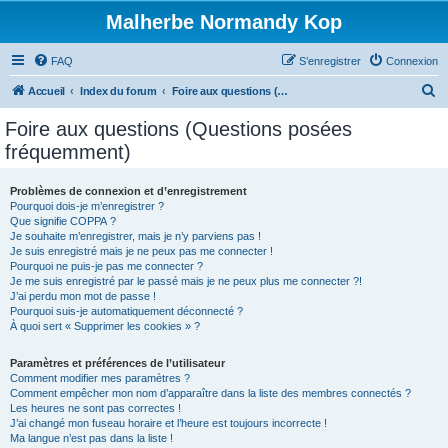
Malherbe Normandy Kop
FAQ
S’enregistrer
Connexion
R
Accueil
Index du forum
Foire aux questions (Questions posées fréquemment)
e
Foire aux questions (Questions posées
c
fréquemment)
h
e
Problèmes de connexion et d’enregistrement
Pourquoi dois-je m’enregistrer ?
r
Que signifie COPPA ?
c
Je souhaite m’enregistrer, mais je n’y parviens pas !
Je suis enregistré mais je ne peux pas me connecter !
h
Pourquoi ne puis-je pas me connecter ?
Je me suis enregistré par le passé mais je ne peux plus me connecter ?!
e
J’ai perdu mon mot de passe !
r
Pourquoi suis-je automatiquement déconnecté ?
À quoi sert « Supprimer les cookies » ?
Paramètres et préférences de l’utilisateur
Comment modifier mes paramètres ?
Comment empêcher mon nom d’apparaître dans la liste des membres connectés ?
Les heures ne sont pas correctes !
J’ai changé mon fuseau horaire et l’heure est toujours incorrecte !
Ma langue n’est pas dans la liste !