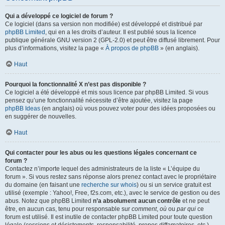
Qui a développé ce logiciel de forum ?
Ce logiciel (dans sa version non modifiée) est développé et distribué par
phpBB Limited
, qui en a les droits d’auteur. Il est publié sous la licence
publique générale GNU version 2 (GPL-2.0) et peut être diffusé librement. Pour
plus d’informations, visitez la page «
À propos de phpBB
» (en anglais).
Haut
Pourquoi la fonctionnalité X n’est pas disponible ?
Ce logiciel a été développé et mis sous licence par phpBB Limited. Si vous
pensez qu’une fonctionnalité nécessite d’être ajoutée, visitez la page
phpBB Ideas
(en anglais) où vous pouvez voter pour des idées proposées ou
en suggérer de nouvelles.
Haut
Qui contacter pour les abus ou les questions légales concernant ce
forum ?
Contactez n’importe lequel des administrateurs de la liste « L’équipe du
forum ». Si vous restez sans réponse alors prenez contact avec le propriétaire
du domaine (en faisant une
recherche sur whois
) ou si un service gratuit est
utilisé (exemple : Yahoo!, Free, f2s.com, etc.), avec le service de gestion ou des
abus. Notez que phpBB Limited
n’a absolument aucun contrôle
et ne peut
être, en aucun cas, tenu pour responsable sur
comment
,
où
ou
par qui
ce
forum est utilisé. Il est inutile de contacter phpBB Limited pour toute question