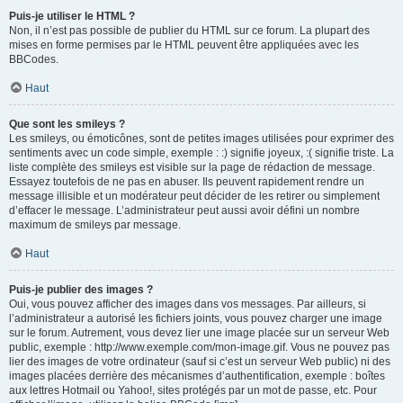
Puis-je utiliser le HTML ?
Non, il n’est pas possible de publier du HTML sur ce forum. La plupart des
mises en forme permises par le HTML peuvent être appliquées avec les
BBCodes.
Haut
Que sont les smileys ?
Les smileys, ou émoticônes, sont de petites images utilisées pour exprimer des
sentiments avec un code simple, exemple : :) signifie joyeux, :( signifie triste. La
liste complète des smileys est visible sur la page de rédaction de message.
Essayez toutefois de ne pas en abuser. Ils peuvent rapidement rendre un
message illisible et un modérateur peut décider de les retirer ou simplement
d’effacer le message. L’administrateur peut aussi avoir défini un nombre
maximum de smileys par message.
Haut
Puis-je publier des images ?
Oui, vous pouvez afficher des images dans vos messages. Par ailleurs, si
l’administrateur a autorisé les fichiers joints, vous pouvez charger une image
sur le forum. Autrement, vous devez lier une image placée sur un serveur Web
public, exemple : http://www.exemple.com/mon-image.gif. Vous ne pouvez pas
lier des images de votre ordinateur (sauf si c’est un serveur Web public) ni des
images placées derrière des mécanismes d’authentification, exemple : boîtes
aux lettres Hotmail ou Yahoo!, sites protégés par un mot de passe, etc. Pour