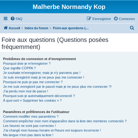
Malherbe Normandy Kop
FAQ
S’enregistrer
Connexion
R
Accueil
Index du forum
Foire aux questions (Questions posées fréquemment)
e
Foire aux questions (Questions posées
c
fréquemment)
h
e
Problèmes de connexion et d’enregistrement
Pourquoi dois-je m’enregistrer ?
r
Que signifie COPPA ?
c
Je souhaite m’enregistrer, mais je n’y parviens pas !
Je suis enregistré mais je ne peux pas me connecter !
h
Pourquoi ne puis-je pas me connecter ?
Je me suis enregistré par le passé mais je ne peux plus me connecter ?!
e
J’ai perdu mon mot de passe !
r
Pourquoi suis-je automatiquement déconnecté ?
À quoi sert « Supprimer les cookies » ?
Paramètres et préférences de l’utilisateur
Comment modifier mes paramètres ?
Comment empêcher mon nom d’apparaître dans la liste des membres connectés ?
Les heures ne sont pas correctes !
J’ai changé mon fuseau horaire et l’heure est toujours incorrecte !
Ma langue n’est pas dans la liste !