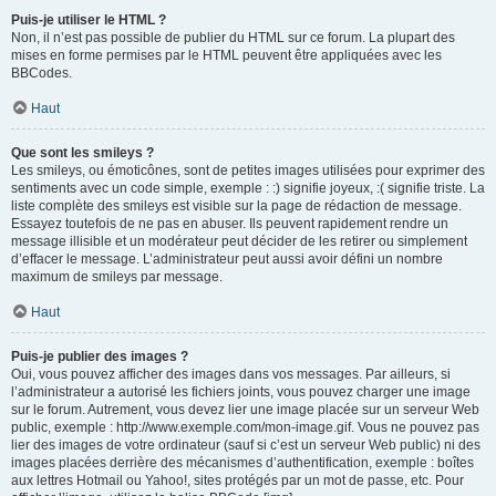
Puis-je utiliser le HTML ?
Non, il n’est pas possible de publier du HTML sur ce forum. La plupart des
mises en forme permises par le HTML peuvent être appliquées avec les
BBCodes.
Haut
Que sont les smileys ?
Les smileys, ou émoticônes, sont de petites images utilisées pour exprimer des
sentiments avec un code simple, exemple : :) signifie joyeux, :( signifie triste. La
liste complète des smileys est visible sur la page de rédaction de message.
Essayez toutefois de ne pas en abuser. Ils peuvent rapidement rendre un
message illisible et un modérateur peut décider de les retirer ou simplement
d’effacer le message. L’administrateur peut aussi avoir défini un nombre
maximum de smileys par message.
Haut
Puis-je publier des images ?
Oui, vous pouvez afficher des images dans vos messages. Par ailleurs, si
l’administrateur a autorisé les fichiers joints, vous pouvez charger une image
sur le forum. Autrement, vous devez lier une image placée sur un serveur Web
public, exemple : http://www.exemple.com/mon-image.gif. Vous ne pouvez pas
lier des images de votre ordinateur (sauf si c’est un serveur Web public) ni des
images placées derrière des mécanismes d’authentification, exemple : boîtes
aux lettres Hotmail ou Yahoo!, sites protégés par un mot de passe, etc. Pour