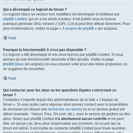
Qui a développé ce logiciel de forum ?
Ce logiciel (dans sa version non modifiée) est développé et distribué par
phpBB Limited
, qui en a les droits d’auteur. Il est publié sous la licence
publique générale GNU version 2 (GPL-2.0) et peut être diffusé librement. Pour
plus d’informations, visitez la page «
À propos de phpBB
» (en anglais).
Haut
Pourquoi la fonctionnalité X n’est pas disponible ?
Ce logiciel a été développé et mis sous licence par phpBB Limited. Si vous
pensez qu’une fonctionnalité nécessite d’être ajoutée, visitez la page
phpBB Ideas
(en anglais) où vous pouvez voter pour des idées proposées ou
en suggérer de nouvelles.
Haut
Qui contacter pour les abus ou les questions légales concernant ce
forum ?
Contactez n’importe lequel des administrateurs de la liste « L’équipe du
forum ». Si vous restez sans réponse alors prenez contact avec le propriétaire
du domaine (en faisant une
recherche sur whois
) ou si un service gratuit est
utilisé (exemple : Yahoo!, Free, f2s.com, etc.), avec le service de gestion ou des
abus. Notez que phpBB Limited
n’a absolument aucun contrôle
et ne peut
être, en aucun cas, tenu pour responsable sur
comment
,
où
ou
par qui
ce
forum est utilisé. Il est inutile de contacter phpBB Limited pour toute question