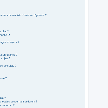
ateurs de ma liste d’amis ou d’ignorés ?
sultat ?
anche ?!
ages et sujets ?
a surveillance ?
 sujets ?
es de sujets ?
orum ?
ible ?
ns légales concernant ce forum ?
r du forum ?