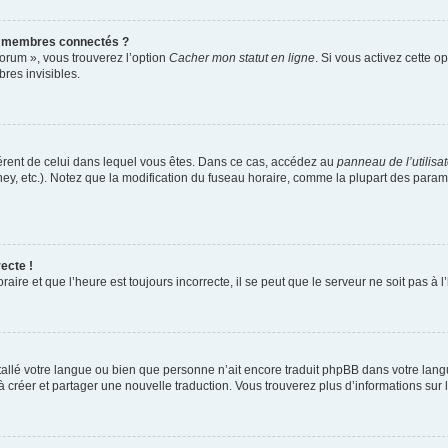
s membres connectés ?
forum », vous trouverez l’option
Cacher mon statut en ligne
. Si vous activez cette o
es invisibles.
ifférent de celui dans lequel vous êtes. Dans ce cas, accédez au
panneau de l’utilisa
ney, etc.). Notez que la modification du fuseau horaire, comme la plupart des para
ecte !
aire et que l’heure est toujours incorrecte, il se peut que le serveur ne soit pas à
installé votre langue ou bien que personne n’ait encore traduit phpBB dans votre l
s à créer et partager une nouvelle traduction. Vous trouverez plus d’informations sur l