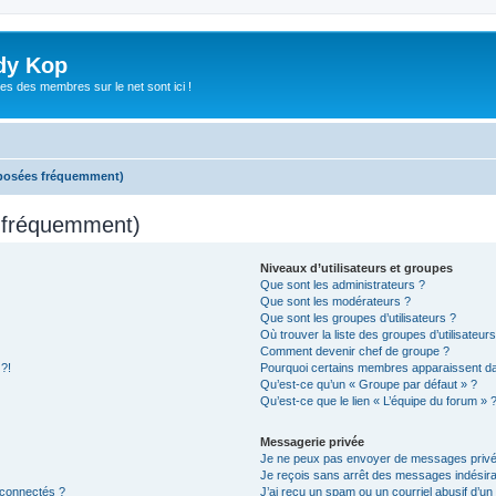
dy Kop
es des membres sur le net sont ici !
 posées fréquemment)
s fréquemment)
Niveaux d’utilisateurs et groupes
Que sont les administrateurs ?
Que sont les modérateurs ?
Que sont les groupes d’utilisateurs ?
Où trouver la liste des groupes d’utilisateur
Comment devenir chef de groupe ?
 ?!
Pourquoi certains membres apparaissent dan
Qu’est-ce qu’un « Groupe par défaut » ?
Qu’est-ce que le lien « L’équipe du forum » 
Messagerie privée
Je ne peux pas envoyer de messages privé
Je reçois sans arrêt des messages indésira
 connectés ?
J’ai reçu un spam ou un courriel abusif d’u