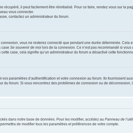
 récupéré, il peut facilement être réinitialisé. Pour ce faire, rendez vous sur la p
uveau vous connecter.
passe, contactez un administrateur du forum.
e connexion, vous ne resterez connecté que pendant une durée déterminée. Cela em
la case
Se souvenir de moi
lors de la connexion. Ce n’est pas recommandé si vous u
s cette case, cela signifie qu’un administrateur du forum a désactivé cette fonctionna
os paramètres d’authentification et votre connexion au forum. Ils fournissent aussi
teur du forum. Si vous rencontrez des problèmes de connexion ou de déconnexion, l
ockés dans notre base de données. Pour les modifier, accédez au
Panneau de l’util
 permettra de modifier tous les paramètres et préférences de votre compte.