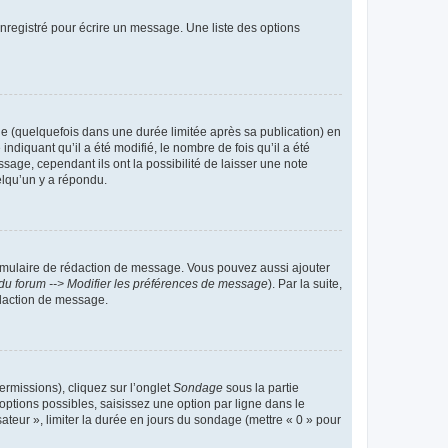
nregistré pour écrire un message. Une liste des options
 (quelquefois dans une durée limitée après sa publication) en
iquant qu’il a été modifié, le nombre de fois qu’il a été
sage, cependant ils ont la possibilité de laisser une note
elqu’un y a répondu.
rmulaire de rédaction de message. Vous pouvez aussi ajouter
du forum --> Modifier les préférences de message
). Par la suite,
daction de message.
ermissions), cliquez sur l’onglet
Sondage
sous la partie
ptions possibles, saisissez une option par ligne dans le
ateur », limiter la durée en jours du sondage (mettre « 0 » pour