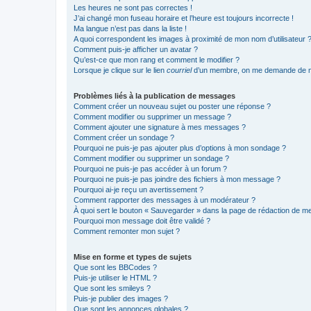
Les heures ne sont pas correctes !
J’ai changé mon fuseau horaire et l’heure est toujours incorrecte !
Ma langue n’est pas dans la liste !
A quoi correspondent les images à proximité de mon nom d’utilisateur 
Comment puis-je afficher un avatar ?
Qu’est-ce que mon rang et comment le modifier ?
Lorsque je clique sur le lien
courriel
d’un membre, on me demande de m
Problèmes liés à la publication de messages
Comment créer un nouveau sujet ou poster une réponse ?
Comment modifier ou supprimer un message ?
Comment ajouter une signature à mes messages ?
Comment créer un sondage ?
Pourquoi ne puis-je pas ajouter plus d’options à mon sondage ?
Comment modifier ou supprimer un sondage ?
Pourquoi ne puis-je pas accéder à un forum ?
Pourquoi ne puis-je pas joindre des fichiers à mon message ?
Pourquoi ai-je reçu un avertissement ?
Comment rapporter des messages à un modérateur ?
À quoi sert le bouton « Sauvegarder » dans la page de rédaction de 
Pourquoi mon message doit être validé ?
Comment remonter mon sujet ?
Mise en forme et types de sujets
Que sont les BBCodes ?
Puis-je utiliser le HTML ?
Que sont les smileys ?
Puis-je publier des images ?
Que sont les annonces globales ?