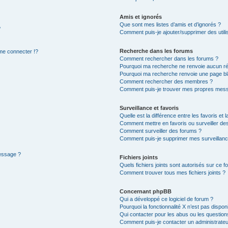
Amis et ignorés
Que sont mes listes d’amis et d’ignorés ?
?
Comment puis-je ajouter/supprimer des utilis
Recherche dans les forums
e connecter !?
Comment rechercher dans les forums ?
Pourquoi ma recherche ne renvoie aucun ré
Pourquoi ma recherche renvoie une page bl
Comment rechercher des membres ?
Comment puis-je trouver mes propres mess
Surveillance et favoris
Quelle est la différence entre les favoris et l
Comment mettre en favoris ou surveiller des
Comment surveiller des forums ?
Comment puis-je supprimer mes surveillanc
message ?
Fichiers joints
Quels fichiers joints sont autorisés sur ce f
Comment trouver tous mes fichiers joints ?
Concernant phpBB
Qui a développé ce logiciel de forum ?
Pourquoi la fonctionnalité X n’est pas dispon
Qui contacter pour les abus ou les questio
Comment puis-je contacter un administrateu