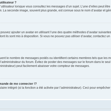
tilisateur ?
utilisateur lorsque vous consultez les messages d’un sujet. L’une d’elles peut êtr
rum. La seconde image, souvent plus grande, est connue sous le nom d’avatar et 
s pouvez ajouter un avatar en utilisant l’une des quatre méthodes d’avatar suivantes 
ont ils sont mis à disposition. Si vous ne pouvez pas utiliser d’avatar, contactez un
iquent le nombre de messages postés ou identifient certains membres tels que les 
ar l’administrateur du forum. Évitez de poster des messages sur le forum dans le seu
ministrateur) peut facilement abaisser votre compteur de messages.
mande de me connecter !?
re intégré (si la fonction a été activée par l’administrateur). Ceci pour empêcher l’u