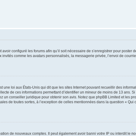
t avoir configuré les forums afin qu’il soit nécessaire de s’enregistrer pour poster
x invités comme les avatars personnalisés, la messagerie privée, l’envoi de courri
t une loi aux États-Unis qui dit que les sites Internet pouvant recueillir des infor
ollecte de ces informations permettant d’identifier un mineur de moins de 13 ans. S
tez un conseiller juridique pour obtenir son avis. Notez que phpBB Limited et les pr
gales de toutes sortes, à l’exception de celles mentionnées dans la question « Qui
réation de nouveaux comptes. Il peut également avoir banni votre IP ou interdit le no