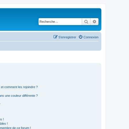
Rechercher
Recherche avancé
S’enregistrer
Connexion
s et comment les rejoindre ?
s une couleur différente ?
?
s !
bles !
n membre de ce forum !