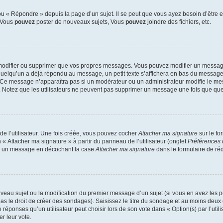
 « Répondre » depuis la page d’un sujet. Il se peut que vous ayez besoin d’être e
: Vous
pouvez
poster de nouveaux sujets, Vous
pouvez
joindre des fichiers, etc.
modifier ou supprimer que vos propres messages. Vous pouvez modifier un message
lqu’un a déjà répondu au message, un petit texte s’affichera en bas du message ind
n. Ce message n’apparaîtra pas si un modérateur ou un administrateur modifie le mes
ive. Notez que les utilisateurs ne peuvent pas supprimer un message une fois que qu
e l’utilisateur. Une fois créée, vous pouvez cocher
Attacher ma signature
sur le fo
 « Attacher ma signature » à partir du panneau de l’utilisateur (onglet
Préférences 
 à un message en décochant la case
Attacher ma signature
dans le formulaire de ré
ouveau sujet ou la modification du premier message d’un sujet (si vous en avez les p
 le droit de créer des sondages). Saisissez le titre du sondage et au moins deux o
onses qu’un utilisateur peut choisir lors de son vote dans « Option(s) par l’utilis
er leur vote.