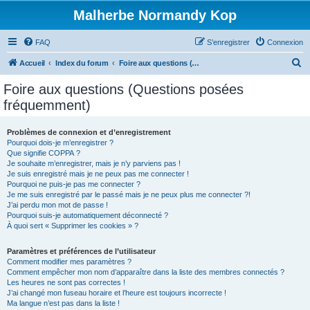
Malherbe Normandy Kop
FAQ
S’enregistrer
Connexion
R
Accueil
Index du forum
Foire aux questions (Questions posées fréquemment)
e
Foire aux questions (Questions posées
c
fréquemment)
h
e
Problèmes de connexion et d’enregistrement
Pourquoi dois-je m’enregistrer ?
r
Que signifie COPPA ?
c
Je souhaite m’enregistrer, mais je n’y parviens pas !
Je suis enregistré mais je ne peux pas me connecter !
h
Pourquoi ne puis-je pas me connecter ?
Je me suis enregistré par le passé mais je ne peux plus me connecter ?!
e
J’ai perdu mon mot de passe !
r
Pourquoi suis-je automatiquement déconnecté ?
À quoi sert « Supprimer les cookies » ?
Paramètres et préférences de l’utilisateur
Comment modifier mes paramètres ?
Comment empêcher mon nom d’apparaître dans la liste des membres connectés ?
Les heures ne sont pas correctes !
J’ai changé mon fuseau horaire et l’heure est toujours incorrecte !
Ma langue n’est pas dans la liste !