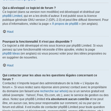
Qui a développé ce logiciel de forum ?
Ce logiciel (dans sa version non modifiée) est développé et distribué par
phpBB Limited
, qui en a les droits d’auteur. Il est publié sous la licence
publique générale GNU version 2 (GPL-2.0) et peut être diffusé librement. Pour
plus d’informations, visitez la page «
À propos de phpBB
» (en anglais).
Haut
Pourquoi la fonctionnalité X n’est pas disponible ?
Ce logiciel a été développé et mis sous licence par phpBB Limited. Si vous
pensez qu’une fonctionnalité nécessite d’être ajoutée, visitez la page
phpBB Ideas
(en anglais) où vous pouvez voter pour des idées proposées ou
en suggérer de nouvelles.
Haut
Qui contacter pour les abus ou les questions légales concernant ce
forum ?
Contactez n’importe lequel des administrateurs de la liste « L’équipe du
forum ». Si vous restez sans réponse alors prenez contact avec le propriétaire
du domaine (en faisant une
recherche sur whois
) ou si un service gratuit est
utilisé (exemple : Yahoo!, Free, f2s.com, etc.), avec le service de gestion ou des
abus. Notez que phpBB Limited
n’a absolument aucun contrôle
et ne peut
être, en aucun cas, tenu pour responsable sur
comment
,
où
ou
par qui
ce
forum est utilisé. Il est inutile de contacter phpBB Limited pour toute question