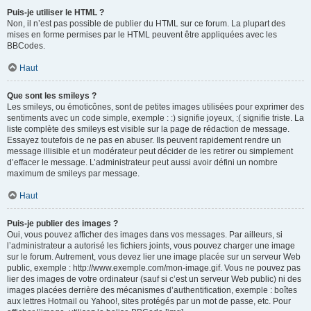
Puis-je utiliser le HTML ?
Non, il n’est pas possible de publier du HTML sur ce forum. La plupart des
mises en forme permises par le HTML peuvent être appliquées avec les
BBCodes.
Haut
Que sont les smileys ?
Les smileys, ou émoticônes, sont de petites images utilisées pour exprimer des
sentiments avec un code simple, exemple : :) signifie joyeux, :( signifie triste. La
liste complète des smileys est visible sur la page de rédaction de message.
Essayez toutefois de ne pas en abuser. Ils peuvent rapidement rendre un
message illisible et un modérateur peut décider de les retirer ou simplement
d’effacer le message. L’administrateur peut aussi avoir défini un nombre
maximum de smileys par message.
Haut
Puis-je publier des images ?
Oui, vous pouvez afficher des images dans vos messages. Par ailleurs, si
l’administrateur a autorisé les fichiers joints, vous pouvez charger une image
sur le forum. Autrement, vous devez lier une image placée sur un serveur Web
public, exemple : http://www.exemple.com/mon-image.gif. Vous ne pouvez pas
lier des images de votre ordinateur (sauf si c’est un serveur Web public) ni des
images placées derrière des mécanismes d’authentification, exemple : boîtes
aux lettres Hotmail ou Yahoo!, sites protégés par un mot de passe, etc. Pour